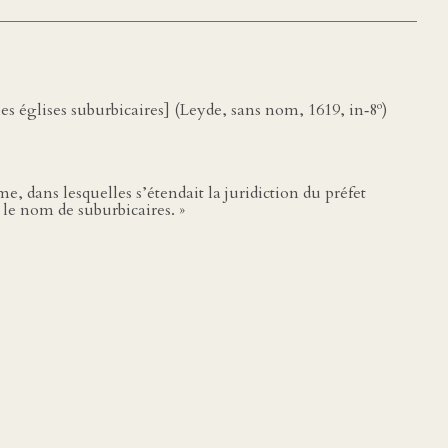
o
les églises suburbicaires] (Leyde, sans nom, 1619, in‑8
)
e, dans lesquelles s’étendait la juridiction du préfet
le nom de suburbicaires. »