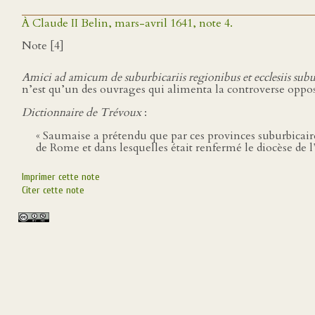
À Claude II Belin, mars-avril 1641, note 4.
Note [4]
Amici ad amicum de suburbicariis regionibus et ecclesiis subur
n’est qu’un des ouvrages qui alimenta la controverse opp
Dictionnaire de Trévoux
:
« Saumaise a prétendu que par ces provinces suburbicaires
de Rome et dans lesquelles était renfermé le diocèse de
Imprimer cette note
Citer cette note