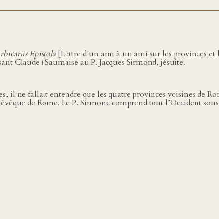
bicariis Epistola
[Lettre d’un ami à un ami sur les provinces et 
osant Claude
i
Saumaise au P. Jacques Sirmond, jésuite.
, il ne fallait entendre que les quatre provinces voisines de Rom
 l’évêque de Rome. Le P. Sirmond comprend tout l’Occident sous 