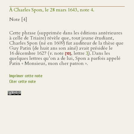
À Charles Spon, le 28 mars 1643, note 4.
Note [4]
Cette phrase (supprimée dans les éditions antérieures
à celle de Triaire) révèle que, tout jeune étudiant,
Charles Spon (né en 1609) fut auditeur de la thèse que
Guy Patin (de huit ans son aîné) avait présidée le
16 décembre 1627 (
v
. note
, lettre
3
). Dans les
[10]
quelques lettres qu’on a de lui, Spon a parfois appelé
Patin « Monsieur, mon cher patron ».
Imprimer cette note
Citer cette note