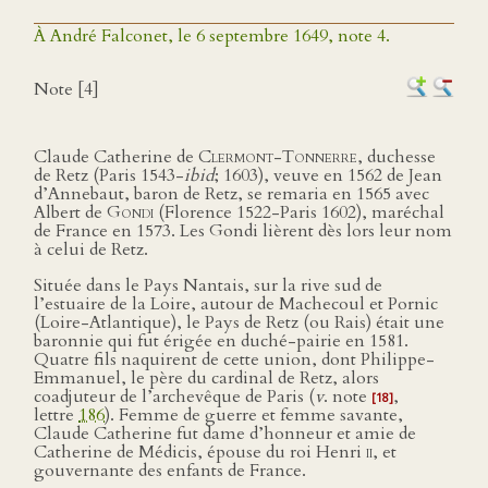
À André Falconet, le 6 septembre 1649, note 4.
Note [4]
Claude Catherine de
Clermont-Tonnerre
, duchesse
de Retz (Paris 1543-
ibid
; 1603), veuve en 1562 de Jean
d’Annebaut, baron de Retz, se remaria en 1565 avec
Albert de
Gondi
(Florence 1522-Paris 1602), maréchal
de France en 1573. Les Gondi lièrent dès lors leur nom
à celui de Retz.
Située dans le Pays Nantais, sur la rive sud de
l’estuaire de la Loire, autour de Machecoul et Pornic
(Loire-Atlantique), le Pays de Retz (ou Rais) était une
baronnie qui fut érigée en duché-pairie en 1581.
Quatre fils naquirent de cette union, dont Philippe-
Emmanuel, le père du cardinal de Retz, alors
coadjuteur de l’archevêque de Paris (
v
. note
,
[18]
lettre
186
). Femme de guerre et femme savante,
Claude Catherine fut dame d’honneur et amie de
Catherine de Médicis, épouse du roi Henri
ii
, et
gouvernante des enfants de France.