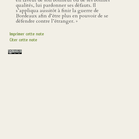
en faveur de son bonheur ou de ses bonnes
qualités, lui pardonner ses défauts. Il
s’appliqua aussitôt à finir la guerre de
Bordeaux afin d’être plus en pouvoir de se
défendre contre l’étranger. »
Imprimer cette note
Citer cette note