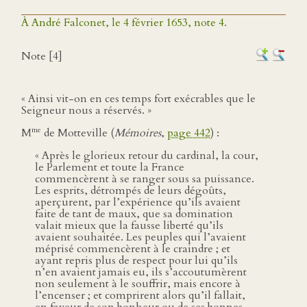
À André Falconet, le 4 février 1653, note 4.
Note [4]
« Ainsi vit-on en ces temps fort exécrables que le
Seigneur nous a réservés. »
me
M
de Motteville (
Mémoires
,
page 442
) :
« Après le glorieux retour du cardinal, la cour,
le Parlement et toute la France
commencèrent à se ranger sous sa puissance.
Les esprits, détrompés de leurs dégoûts,
aperçurent, par l’expérience qu’ils avaient
faite de tant de maux, que sa domination
valait mieux que la fausse liberté qu’ils
avaient souhaitée. Les peuples qui l’avaient
méprisé commencèrent à le craindre ; et
ayant repris plus de respect pour lui qu’ils
n’en avaient jamais eu, ils s’accoutumèrent
non seulement à le souffrir, mais encore à
l’encenser ; et comprirent alors qu’il fallait,