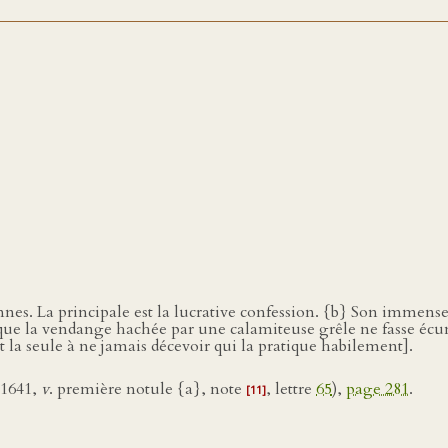
nnes. La principale est la lucrative confession. {b} Son immense p
que la vendange hachée par une calamiteuse grêle ne fasse écume
 la seule à ne jamais décevoir qui la pratique habilement].
 1641,
v
. première notule {a}, note
, lettre
65
),
page 281
.
[11]