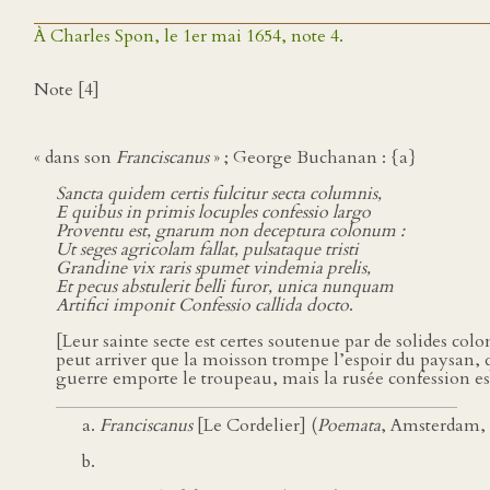
À Charles Spon, le 1er mai 1654, note 4.
Note [4]
« dans son
Franciscanus
» ; George Buchanan : {a}
Sancta quidem certis fulcitur secta columnis,
E quibus in primis locuples confessio largo
Proventu est, gnarum non deceptura colonum :
Ut seges agricolam fallat, pulsataque tristi
Grandine vix raris spumet vindemia prelis,
Et pecus abstulerit belli furor, unica nunquam
Artifici imponit Confessio callida docto
.
[Leur sainte secte est certes soutenue par de solides colo
peut arriver que la moisson trompe l’espoir du paysan, 
guerre emporte le troupeau, mais la rusée confession est
Franciscanus
[Le Cordelier] (
Poemata
, Amsterdam,