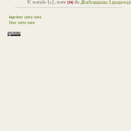
V
. notule {c}, note
du
Borbonniana 5 manuscri
[54]
Imprimer cette note
Citer cette note