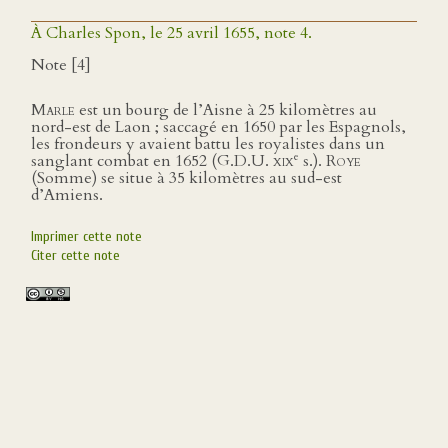
À Charles Spon, le 25 avril 1655, note 4.
Note [4]
Marle
est un bourg de l’Aisne à 25 kilomètres au
nord-est de Laon ; saccagé en 1650 par les Espagnols,
les frondeurs y avaient battu les royalistes dans un
e
sanglant combat en 1652 (G.D.U.
xix
s.).
Roye
(Somme) se situe à 35 kilomètres au sud-est
d’Amiens.
Imprimer cette note
Citer cette note