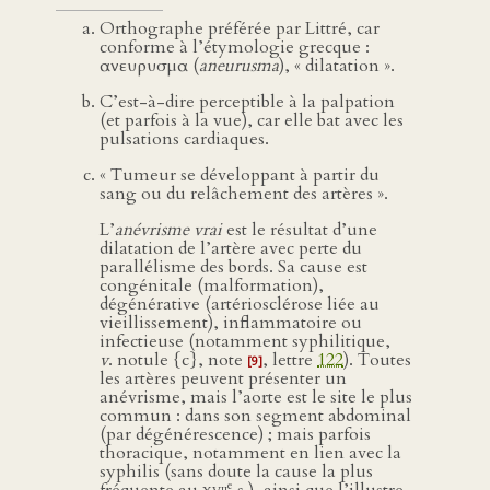
Orthographe préférée par Littré, car
conforme à l’étymologie grecque :
ανευρυσμα (
aneurusma
), « dilatation ».
C’est-à-dire perceptible à la palpation
(et parfois à la vue), car elle bat avec les
pulsations cardiaques.
« Tumeur se développant à partir du
sang ou du relâchement des artères ».
L’
anévrisme vrai
est le résultat d’une
dilatation de l’artère avec perte du
parallélisme des bords. Sa cause est
congénitale (malformation),
dégénérative (artériosclérose liée au
vieillissement), inflammatoire ou
infectieuse (notamment syphilitique,
v
. notule {c}, note
, lettre
122
). Toutes
[9]
les artères peuvent présenter un
anévrisme, mais l’aorte est le site le plus
commun : dans son segment abdominal
(par dégénérescence) ; mais parfois
thoracique, notamment en lien avec la
syphilis (sans doute la cause la plus
e