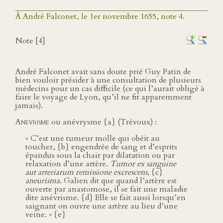
À André Falconet, le 1er novembre 1655, note 4.
Note [4]
André Falconet avait sans doute prié Guy Patin de
bien vouloir présider à une consultation de plusieurs
médecins pour un cas difficile (ce qui l’aurait obligé à
faire le voyage de Lyon, qu’il ne fit apparemment
jamais).
Anévrisme
ou anévrysme {a} (Trévoux) :
« C’est une tumeur molle qui obéit au
toucher, {b} engendrée de sang et d’esprits
épandus sous la chair par dilatation ou par
relaxation d’une artère.
Tumor ex sanguine
aut arteriarum remissione excrescens,
{c}
aneurisma
. Galien dit que quand l’artère est
ouverte par anastomose, il se fait une maladie
dite anévrisme. {d} Elle se fait aussi lorsqu’en
saignant on ouvre une artère au lieu d’une
veine. » {e}