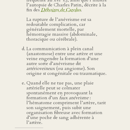
fréquente au
xvii
s.), ainsi que l’illustre
l’autopsie de Charles Patin, décrite à la
fin des
Déboires de Carolus
.
La rupture de l’anévrisme est sa
redoutable complication, car
généralement mortelle, par
hémorragie massive (abdominale,
thoracique ou cérébrale).
La communication à plein canal
(anastomose) entre une artère et une
veine engendre la formation d’une
autre sorte d’anévrisme dit
artérioveineux
(ou angiome). Son
origine st congénitale ou traumatique.
Quand elle ne tue pas, une plaie
artérielle peut se colmater
spontanément en provoquant la
formation d’un
faux anévrisme
:
l’hématome compriment l’artère, tarit
son saignement, puis subit une
organisation fibreuse avec formation
d’une poche de sang adhérente à
l’artère.