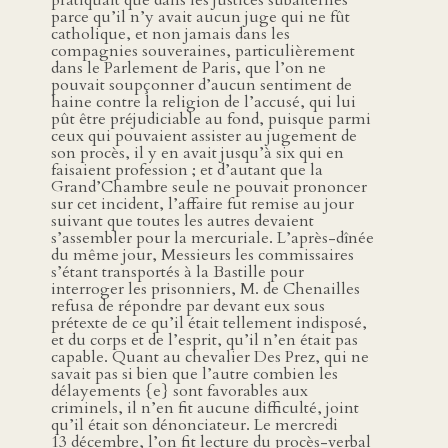
parce qu’il n’y avait aucun juge qui ne fût
catholique, et non jamais dans les
compagnies souveraines, particulièrement
dans le Parlement de Paris, que l’on ne
pouvait soupçonner d’aucun sentiment de
haine contre la religion de l’accusé, qui lui
pût être préjudiciable au fond, puisque parmi
ceux qui pouvaient assister au jugement de
son procès, il y en avait jusqu’à six qui en
faisaient profession ; et d’autant que la
Grand’Chambre seule ne pouvait prononcer
sur cet incident, l’affaire fut remise au jour
suivant que toutes les autres devaient
s’assembler pour la mercuriale. L’après-dînée
du même jour, Messieurs les commissaires
s’étant transportés à la Bastille pour
interroger les prisonniers, M. de Chenailles
refusa de répondre par devant eux sous
prétexte de ce qu’il était tellement indisposé,
et du corps et de l’esprit, qu’il n’en était pas
capable. Quant au chevalier Des Prez, qui ne
savait pas si bien que l’autre combien les
délayements {e} sont favorables aux
criminels, il n’en fit aucune difficulté, joint
qu’il était son dénonciateur. Le mercredi
13 décembre, l’on fit lecture du procès-verbal