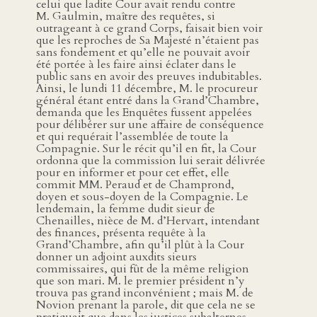
celui que ladite Cour avait rendu contre
M. Gaulmin, maître des requêtes, si
outrageant à ce grand Corps, faisait bien voir
que les reproches de Sa Majesté n’étaient pas
sans fondement et qu’elle ne pouvait avoir
été portée à les faire ainsi éclater dans le
public sans en avoir des preuves indubitables.
Ainsi, le lundi 11 décembre, M. le procureur
général étant entré dans la Grand’Chambre,
demanda que les Enquêtes fussent appelées
pour délibérer sur une affaire de conséquence
et qui requérait l’assemblée de toute la
Compagnie. Sur le récit qu’il en fit, la Cour
ordonna que la commission lui serait délivrée
pour en informer et pour cet effet, elle
commit MM. Peraud et de Champrond,
doyen et sous-doyen de la Compagnie. Le
lendemain, la femme dudit sieur de
Chenailles, nièce de M. d’Hervart, intendant
des finances, présenta requête à la
Grand’Chambre, afin qu’il plût à la Cour
donner un adjoint auxdits sieurs
commissaires, qui fût de la même religion
que son mari. M. le premier président n’y
trouva pas grand inconvénient ; mais M. de
Novion prenant la parole, dit que cela ne se
pratiquait que dans les justices subalternes