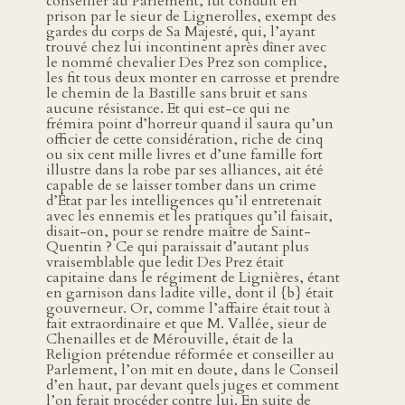
conseiller au Parlement, fut conduit en
prison par le sieur de Lignerolles, exempt des
gardes du corps de Sa Majesté, qui, l’ayant
trouvé chez lui incontinent après dîner avec
le nommé chevalier Des Prez son complice,
les fit tous deux monter en carrosse et prendre
le chemin de la Bastille sans bruit et sans
aucune résistance. Et qui est-ce qui ne
frémira point d’horreur quand il saura qu’un
officier de cette considération, riche de cinq
ou six cent mille livres et d’une famille fort
illustre dans la robe par ses alliances, ait été
capable de se laisser tomber dans un crime
d’État par les intelligences qu’il entretenait
avec les ennemis et les pratiques qu’il faisait,
disait-on, pour se rendre maître de Saint-
Quentin ? Ce qui paraissait d’autant plus
vraisemblable que ledit Des Prez était
capitaine dans le régiment de Lignières, étant
en garnison dans ladite ville, dont il {b} était
gouverneur. Or, comme l’affaire était tout à
fait extraordinaire et que M. Vallée, sieur de
Chenailles et de Mérouville, était de la
Religion prétendue réformée et conseiller au
Parlement, l’on mit en doute, dans le Conseil
d’en haut, par devant quels juges et comment
l’on ferait procéder contre lui. En suite de