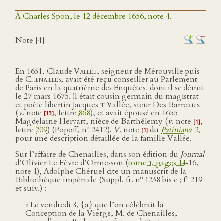
À Charles Spon, le 12 décembre 1656, note 4.
Note [4]
En 1651, Claude
Vallée
, seigneur de Mérouville puis
de
Chenailles
, avait été reçu conseiller au Parlement
de Paris en la quatrième des Enquêtes, dont il se démit
le 27 mars 1675. Il était cousin germain du magistrat
et poète libertin Jacques
iii
Vallée, sieur Des Barreaux
(
v
. note
, lettre
868
), et avait épousé en 1655
[13]
Magdelaine Hervart, nièce de Barthélemy (
v
. note
,
[1]
o
lettre
209
) (Popoff, n
2412).
V
. note
du
Patiniana 2
,
[1]
pour une description détaillée de la famille Vallée.
Sur l’affaire de Chenailles, dans son édition du
Journal
d’Olivier Le Fèvre d’Ormesson (
tome
ii
, pages 14
‑16,
note 1), Adolphe Chéruel cite un manuscrit de la
o
o
Bibliothèque impériale (Suppl. fr. n
1238 bis e ; f
219
et suiv.) :
« Le vendredi 8, {a} que l’on célébrait la
Conception de la Vierge, M. de Chenailles,