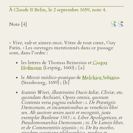
À Claude II Belin, le 2 septembre 1659, note 4.
Note [4]
«
Vive, vale
et aimez-moi. Vôtre de tout cœur, Guy
Patin. » Les ouvrages mentionnés dans ce passage
sont, dans l’ordre :
les lettres de Thomas Reinesius et
Caspar
Hofmann
(Leipzig, 1660) ; {a}
le
Miroir médico-pratique
de
Melchior Sebizius
(Strasbourg, 1659) ; {b}
Ioannis Wieri, illustrissimi Ducis Iuliæ, Cliviæ, etc.
quondam Archiatri, Opera omnia, quorum
Contenta versa pagina exhibet :
i
. De Præstigiis
Dæmonum, et incantationibus ac veneficiis libri
sex. Ab auctore sexies aucti et recogniti, justa
exemplar Basilense 1583 ;
ii
. Liber Apologeticus, et
Pseudomonarchia Dæmonum ;
iii
. De Lamiis liber,
et de Commentitiis iejuniis ;
iv.
De Ira morbo,
eiusdem curatione philosophica, medica et