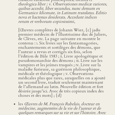
theologica liber ;
v.
Observationes medicæ rariores,
quibus accedit, liber secundus, nunc demum ex
Germanico Idiomate, in Latinum translatus. Editio
nova et hactenus desiderata. Accedunt indices
rerum et verborum copiosissimi
,
[Œuvres complètes de Johann Wier, {c} jadis
premier médecin de l’illustrissime duc de Juliers,
de Clèves, etc. La page suivante en montre le
contenu :
i
. Six livres sur les fantasmagories,
enchantements et sortilèges des démons, que
l’auteur a revus et corrigés six fois, selon
l’édition de Bâle 1583 ;
ii
. Livre apologétique et
pseudomonarchie des démons ;
iii
. Livre sur les
vampires et les jeûnes truqués ;
iv.
Livre sur la
maladie furieuse, sa guérison philosophique,
médicale et théologique ;
v.
Observations
médicales plus que rares, auxquelles on a ajouté
un second livre, traduit seulement maintenant
de l’allemand au latin. Nouvelle édition et fort
désirée jusqu’ici. Avec de très copieux index des
choses et des mots] ; {d}
les
Œuvres de M. François Rabelais, docteur en
médecine, augmentées de la vie de l’auteur et de
quelques remarques sur sa vie et sur l’histoire. Avec