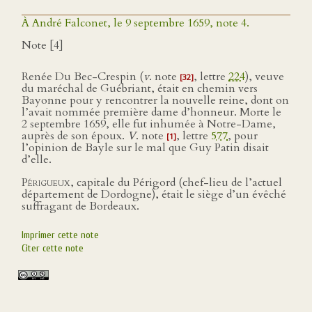
À André Falconet, le 9 septembre 1659, note 4.
Note [4]
Renée Du Bec-Crespin (
v
. note
, lettre
224
), veuve
[32]
du maréchal de Guébriant, était en chemin vers
Bayonne pour y rencontrer la nouvelle reine, dont on
l’avait nommée première dame d’honneur. Morte le
2 septembre 1659, elle fut inhumée à Notre-Dame,
auprès de son époux.
V
. note
, lettre
577
, pour
[1]
l’opinion de Bayle sur le mal que Guy Patin disait
d’elle.
Périgueux
, capitale du Périgord (chef-lieu de l’actuel
département de Dordogne), était le siège d’un évêché
suffragant de Bordeaux.
Imprimer cette note
Citer cette note