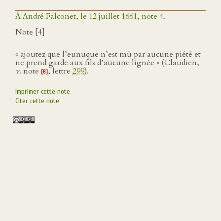
À André Falconet, le 12 juillet 1661, note 4.
Note [4]
« ajoutez que l’eunuque n’est mû par aucune piété et
ne prend garde aux fils d’aucune lignée » (Claudien,
v
. note
, lettre
299
).
[8]
Imprimer cette note
Citer cette note