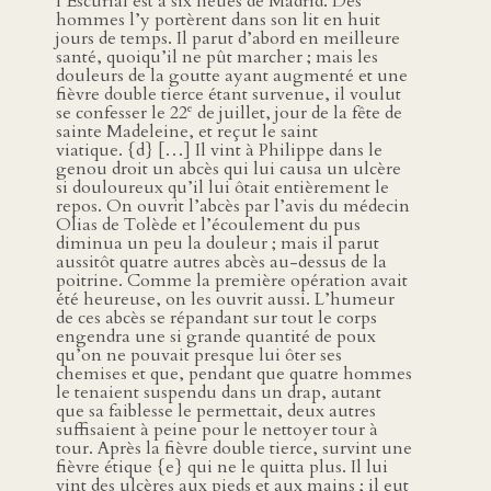
l’Escurial est à six lieues de Madrid. Des
hommes l’y portèrent dans son lit en huit
jours de temps. Il parut d’abord en meilleure
santé, quoiqu’il ne pût marcher ; mais les
douleurs de la goutte ayant augmenté et une
fièvre double tierce étant survenue, il voulut
e
se confesser le 22
de juillet, jour de la fête de
sainte Madeleine, et reçut le saint
viatique. {d} […] Il vint à Philippe dans le
genou droit un abcès qui lui causa un ulcère
si douloureux qu’il lui ôtait entièrement le
repos. On ouvrit l’abcès par l’avis du médecin
Olias de Tolède et l’écoulement du pus
diminua un peu la douleur ; mais il parut
aussitôt quatre autres abcès au-dessus de la
poitrine. Comme la première opération avait
été heureuse, on les ouvrit aussi. L’humeur
de ces abcès se répandant sur tout le corps
engendra une si grande quantité de poux
qu’on ne pouvait presque lui ôter ses
chemises et que, pendant que quatre hommes
le tenaient suspendu dans un drap, autant
que sa faiblesse le permettait, deux autres
suffisaient à peine pour le nettoyer tour à
tour. Après la fièvre double tierce, survint une
fièvre étique {e} qui ne le quitta plus. Il lui
vint des ulcères aux pieds et aux mains ; il eut