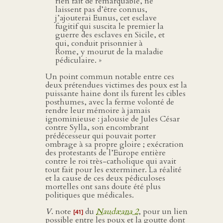
rien fait de remarquable, ne
laissent pas d’être connus,
j’ajouterai Eunus, cet esclave
fugitif qui suscita le premier la
guerre des esclaves en Sicile, et
qui, conduit prisonnier à
Rome, y mourut de la maladie
pédiculaire. »
Un point commun notable entre ces
deux prétendues victimes des poux est la
puissante haine dont ils furent les cibles
posthumes, avec la ferme volonté de
rendre leur mémoire à jamais
ignominieuse : jalousie de Jules César
contre Sylla, son encombrant
prédécesseur qui pouvait porter
ombrage à sa propre gloire ; exécration
des protestants de l’Europe entière
contre le roi très-catholique qui avait
tout fait pour les exterminer. La réalité
et la cause de ces deux pédiculoses
mortelles ont sans doute été plus
politiques que médicales.
V
. note
du
Naudæana 2
, pour un lien
[41]
possible entre les poux et la goutte dont