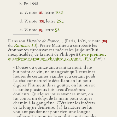
En 1558.
V
. note
, lettre
1003
.
[8]
V
. note
, lettre
251
.
[15]
V
. note
, lettre
98
.
[8]
Dans son
Histoire de France…
(Paris, 1605,
v
. note
[10]
du
Patiniana I‑1
), Pierre Matthieu a corroboré les
étonnantes circonstances médicales (aujourd’hui
inexplicables) de la mort de Philippe
ii
(
livre premier,
o
o
o
quatrième narration, chapitre
xv
, tome
i
, f
64 r
‑v
) :
« Douze ou quinze ans avant sa mort, il ne
but point de vin, ne mangeait qu’à certaines
heures de certaines viandes et à certain poids.
La chaleur naturelle défaillant en lui pour
digérer l’humeur de sa goutte, on lui ouvrit
la jambe plusieurs fois avec d’extrêmes
douleurs. Quelques jours avant sa mort, on
lui coupa un doigt de la main pour couper
chemin à la gangrène. C’étaient les intérêts
de la longue demeure, {a} la nature ne lui
voulant pas donner pour rien une longue
vieillesse. La mort ne le voulut point prendre