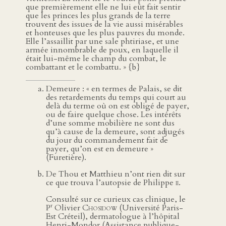
que premièrement elle ne lui eût fait sentir
que les princes les plus grands de la terre
trouvent des issues de la vie aussi misérables
et honteuses que les plus pauvres du monde.
Elle l’assaillit par une sale phtiriase, et une
armée innombrable de poux, en laquelle il
était lui-même le champ du combat, le
combattant et le combattu. » {b}
Demeure : « en termes de Palais, se dit
des retardements du temps qui court au
delà du terme où on est obligé de payer,
ou de faire quelque chose. Les intérêts
d’une somme mobilière ne sont dus
qu’à cause de la demeure, sont adjugés
du jour du commandement fait de
payer, qu’on est en demeure »
(Furetière).
De Thou et Matthieu n’ont rien dit sur
ce que trouva l’autopsie de Philippe
ii
.
Consulté sur ce curieux cas clinique, le
r
P
Olivier
Chosidow
(Université Paris-
Est Créteil), dermatologue à l’hôpital
Henri-Mondor (Assistance publique-