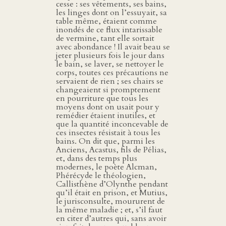
cesse : ses vêtements, ses bains,
les linges dont on l’essuyait, sa
table même, étaient comme
inondés de ce flux intarissable
de vermine, tant elle sortait
avec abondance ! Il avait beau se
jeter plusieurs fois le jour dans
le bain, se laver, se nettoyer le
corps, toutes ces précautions ne
servaient de rien ; ses chairs se
changeaient si promptement
en pourriture que tous les
moyens dont on usait pour y
remédier étaient inutiles, et
que la quantité inconcevable de
ces insectes résistait à tous les
bains. On dit que, parmi les
Anciens, Acastus, fils de Pélias,
et, dans des temps plus
modernes, le poète Alcman,
Phérécyde le théologien,
Callisthène d’Olynthe pendant
qu’il était en prison, et Mutius,
le jurisconsulte, moururent de
la même maladie ; et, s’il faut
en citer d’autres qui, sans avoir