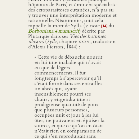
hôpitaux de Paris) et éminent spécialiste
des ectoparasitoses cutanées, n’a pas su
y trouver une interprétation moderne et
rationnelle. Néanmoins, tout cela
rappelle la mort de Sylla (
v
. note
du
[14]
Borboniana 4 manuscrit
) décrite par
Plutarque dans ses
Vies des hommes
illustres
(
Sylla
, chapitre
xxxvi
, traduction
d’Alexis Pierron, 1844) :
« Cette vie de débauche nourrit
en lui une maladie qui n’avait
eu que de légers
commencements. Il fut
longtemps à s’apercevoir qu’il
s’était formé dans ses entrailles
un abcès qui, ayant
insensiblement pourri ses
chairs, y engendra une si
prodigieuse quantité de poux
que plusieurs personnes,
occupées nuit et jour à les lui
ôter, ne pouvaient en épuiser la
source, et que ce qu’on en ôtait
n’était rien en comparaison de
ce qui s’en reproduisait sans