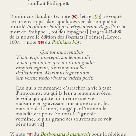
souffrait Philippe
ii
.
Dominicus Baudius (
v
. note
, lettre
195
) a évoqué
[30]
ce curieux trépas dans quelques vers de son poème
intitulé
In obitum Philippi
ii
Hispaniarum Regis
[Sur la
mort de Philippe
ii
, roi des Espagnes] (pages 493‑498
de la nouvelle édition des
Poemata
[Poèmes], Leyde,
1607,
v
. note
du
Patiniana I‑3
) :
[36]
Qui tot innocentibus
Vitam eripi præcepit, aut lentus tulit :
Vitam per omnes ipse mortium gradus
Exspirat ægram, rosus a spurca lue
Pediculorum. Maximus regnantium
Sub verme fœdo vivus ac videns perit
.
[Lui qui a commandé d’arracher la vie à tant
d’innocents, ou qui la leur a lentement ôtée,
le voila qui quitte lui-même une vie
malsaine en gravissant une à une toutes les
marches de la mort, rongé par l’immonde
maladie des poux. Soumis à l’ignoble
vermine, le plus grand des souverains se voit
périr tout vif].
V
. note
du
Borboniana 3 manuscrit
pour la réplique
[49]