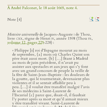
À André Falconet, le 18 août 1665, note 4.
Note [4]
Histoire universelle
de Jacques-Auguste
i
de Thou,
livre
cxx
, règne de Henri
iv
, année 1598 (Thou
fr
,
volume 12, pages 225
‑228) :
« Philippe [
ii
] roi d’Espagne mourut au mois
de septembre, {a} mois où Charles Quint son
père était aussi mort. {b} […] Étant à Madrid
au mois de juin précédent, il n’avait pu
assister aux spectacles et aux jeux qui s’y font
avec un grand concours de peuple la veille de
la fête de Saint-Jean-Baptiste : les douleurs de
la goutte, qui le tourmentait, devenaient plus
violentes et il se sentait affaiblir peu à
peu. […] il voulut être transféré malgré l’avis
de ses médecins à Saint-Laurent de
l’Escurial {c} parce que, disait-il, il faudrait
l’y porter après sa mort et qu’il aimait mieux
y être transféré vivant. Saint-Laurent de