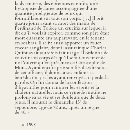
la dysenterie, des épreintes et enfin, une
hydropisie déclarée accompagnée d’une
quantité prodigieuse de poux qui
fourmillaient sur tout son corps. […] Il prit
quatre jours avant sa mort des mains de
Ferdinand de Tolède un crucifix sur lequel il
dit qu’il voulait expirer, comme son père était
mort quarante ans auparavant, en le tenant
en ses bras. Il se fit aussi apporter un fouet
encore sanglant, dont il assurait que Charles
Quint avait autrefois fait usage. Il ordonna de
couvrir son corps dès qu’il serait ouvert et de
ne l’ouvrir qu’en présence de Christophe de
Mora. Ayant encore prié son fils d’avoir soin
de cet officier, il donna à ses enfants sa
bénédiction ; et les ayant renvoyés, il perdit la
parole. On lui donna de la confection
d’hyacinthe pour ranimer les esprits et la
chaleur naturelle, mais ce remède inutile ne
prolongea sa vie et ses douleurs que de deux
e
jours. Il mourut le dimanche 13
de
septembre, âgé de 72 ans, après un règne
de 40. »
1598.