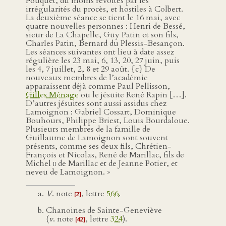
Fouquet, du moins révoltés par les
irrégularités du procès, et hostiles à Colbert.
La deuxième séance se tient le 16 mai, avec
quatre nouvelles personnes : Henri de Bessé,
sieur de La Chapelle, Guy Patin et son fils,
Charles Patin, Bernard du Plessis-Besançon.
Les séances suivantes ont lieu à date assez
régulière les 23 mai, 6, 13, 20, 27 juin, puis
les 4, 7 juillet, 2, 8 et 29 août. {c} De
nouveaux membres de l’académie
apparaissent déjà comme Paul Pellisson,
Gilles Ménage
ou le jésuite René Rapin […].
D’autres jésuites sont aussi assidus chez
Lamoignon : Gabriel Cossart, Dominique
Bouhours, Philippe Briest, Louis Bourdaloue.
Plusieurs membres de la famille de
Guillaume de Lamoignon sont souvent
présents, comme ses deux fils, Chrétien-
François et Nicolas, René de Marillac, fils de
Michel
ii
de Marillac et de Jeanne Potier, et
neveu de Lamoignon. »
V
. note
, lettre
566
.
[2]
Chanoines de Sainte-Geneviève
(
v
. note
, lettre
324
).
[42]