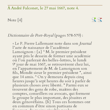
À André Falconet, le 27 mai 1667, note 4.
Note [4]
Dictionnaire de Port-Royal
(pages 578‑579) :
« Le P. Pierre Lallemant note dans son
Journal
l’acte de naissance de l’académie
Lamoignon : {a} “ M. le premier président
ayant pris le dessein de former une académie
où l’on parlerait des belles-lettres, le lundi
e
9
jour de mai 1667, se retrouvèrent chez lui,
en l’appartement de M. de Lamoignon son
fils, Mondit sieur le premier président ”, ainsi
que 14 amis. “ On y demeura depuis cinq
heures jusqu’à sept heures du soir à parler de
plusieurs choses avec liberté. ” Parmi eux se
trouvent des gens de robe, maîtres des
comptes, conseillers ou avocats, qui forment
le groupe le plus important, des jésuites et
deux génovéfains. {b} Tous ces hommes ont
en commun d’être sinon partisans de