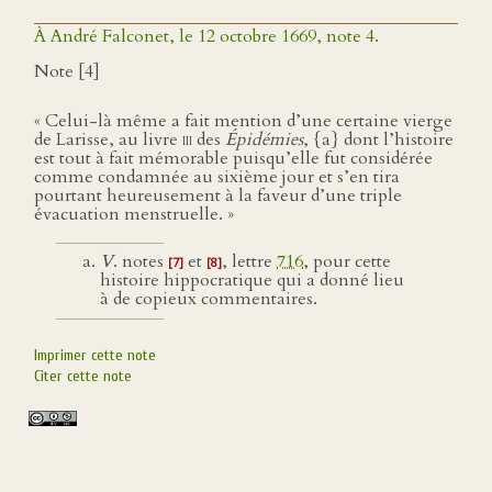
À André Falconet, le 12 octobre 1669, note 4.
Note [4]
« Celui-là même a fait mention d’une certaine vierge
de Larisse, au livre
iii
des
Épidémies
, {a} dont l’histoire
est tout à fait mémorable puisqu’elle fut considérée
comme condamnée au sixième jour et s’en tira
pourtant heureusement à la faveur d’une triple
évacuation menstruelle. »
V
. notes
et
, lettre
716
, pour cette
[7]
[8]
histoire hippocratique qui a donné lieu
à de copieux commentaires.
Imprimer cette note
Citer cette note