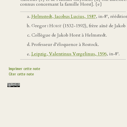
connus concernant la famille Horst]. {e}
o
Helmstedt, Iacobus Lucius, 1587
, in‑8
, rééditi
Gregor
i Horst
(1532-1592), frère aîné de Jakob
Collègue de Jakob Horst à Helmstedt.
Professeur d’éloquence à Rostock.
o
Leipzig, Valentinus Vœgelinus, 1596
, in‑8
.
Imprimer cette note
Citer cette note