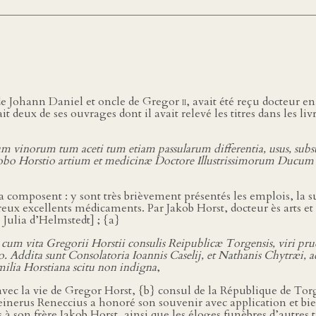
e Johann Daniel et oncle de Gregor
ii
, avait été reçu docteur e
deux de ses ouvrages dont il avait relevé les titres dans les liv
tum vinorum tum aceti tum etiam passularum differentia, usus, sub
cobo Horstio artium et medicinæ Doctore Illustrissimorum Ducum
 la composent : y sont très brièvement présentés les emplois, la s
reux excellents médicaments. Par Jakob Horst, docteur ès arts e
Julia d’Helmstedt] ; {a}
 cum vita Gregorii Horstii consulis Reipublicæ Torgensis, viri pru
o. Addita sunt Consolatoria Ioannis Caselij, et Nathanis Chytræi
ilia Horstiana scitu non indigna
,
avec la vie de Gregor Horst, {b} consul de la République de Tor
inerus Reneccius a honoré son souvenir avec application et bie
 son frère Jakob Horst, ainsi que les éloges funèbres d’autres t