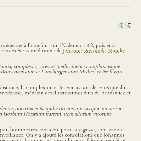
n médecine à Francfort-sur-l’Oder en 1562, puis était
res « des Écrits médicaux » de
Johannes Antonides Vander
stantia, complexio, vires, et medicamenta complura eaque
 Brunsvicensium et Luneburgensium Medico et Professore
ubstance, la complexion et les vertus tant des vins que du
t médecine, médecin des illustrissimes ducs de Brunswick et
dentia, doctrina et facundia ornatissimi, scriptæ memoriæ
, ad Iacobum Horstium fratrem, item aliorum virorum
gau, homme très considéré pour sa sagesse, son savoir et
nveillance. On y a ajouté les consolations que Johannes
rès savants hommes, et aussi plusieurs faits dignes d’être