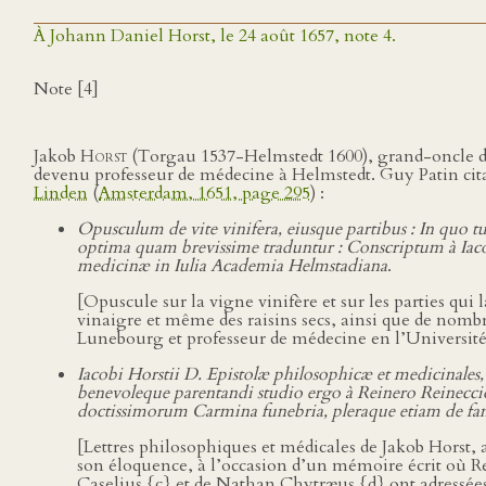
À Johann Daniel Horst, le 24 août 1657, note 4.
Note [4]
Jakob
Horst
(Torgau 1537-Helmstedt 1600), grand-oncle d
devenu professeur de médecine à Helmstedt. Guy Patin citait 
Linden
(
Amsterdam, 1651, page 295
) :
Opusculum de vite vinifera, eiusque partibus : In quo 
optima quam brevissime traduntur : Conscriptum à Ia
medicinæ in Iulia Academia Helmstadiana
.
[Opuscule sur la vigne vinifère et sur les parties qui
vinaigre et même des raisins secs, ainsi que de nomb
Lunebourg et professeur de médecine en l’Université 
Iacobi Horstii D. Epistolæ philosophicæ et medicinales,
benevoleque parentandi studio ergo à Reinero Reinecci
doctissimorum Carmina funebria, pleraque etiam de fam
[Lettres philosophiques et médicales de Jakob Horst, 
son éloquence, à l’occasion d’un mémoire écrit où Re
Caselius {c} et de Nathan Chytræus {d} ont adressées à