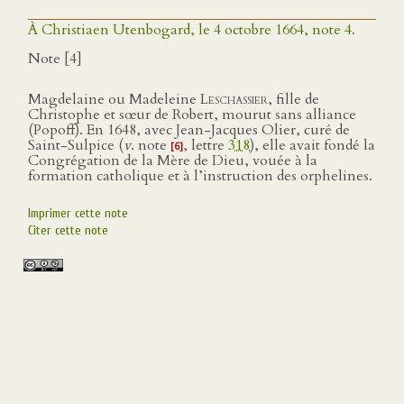
À Christiaen Utenbogard, le 4 octobre 1664, note 4.
Note [4]
Magdelaine ou Madeleine
Leschassier
, fille de
Christophe et sœur de Robert, mourut sans alliance
(Popoff). En 1648, avec Jean-Jacques Olier, curé de
Saint-Sulpice (
v
. note
, lettre
318
), elle avait fondé la
[6]
Congrégation de la Mère de Dieu, vouée à la
formation catholique et à l’instruction des orphelines.
Imprimer cette note
Citer cette note