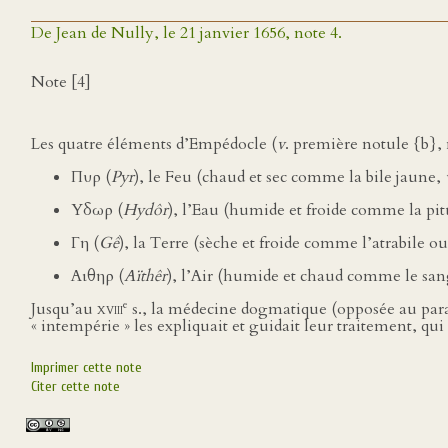
De Jean de Nully, le 21 janvier 1656, note 4.
Note [4]
Les quatre éléments d’Empédocle (
v
. première notule {b},
Πυρ (
Pyr
), le Feu (chaud et sec comme la bile jaune,
Υδωρ (
Hydôr
), l’Eau (humide et froide comme la pit
Γη (
Gê
), la Terre (sèche et froide comme l’atrabile ou
Αιθηρ (
Aïthêr
), l’Air (humide et chaud comme le sa
e
Jusqu’au
xviii
s., la médecine dogmatique (opposée au para
« intempérie » les expliquait et guidait leur traitement, qui
Imprimer cette note
Citer cette note