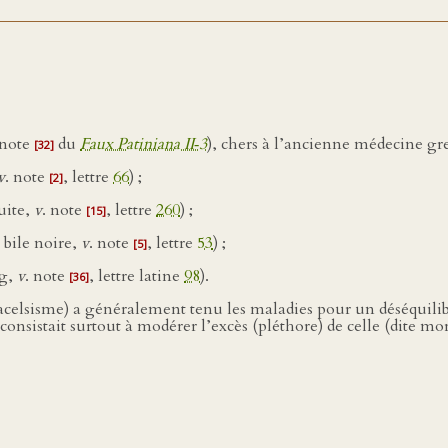
 note
du
Faux Patiniana II‑3
), chers à l’ancienne médecine g
[32]
v
. note
, lettre
66
) ;
[2]
uite,
v
. note
, lettre
260
) ;
[15]
 bile noire,
v
. note
, lettre
53
) ;
[5]
ng,
v
. note
, lettre latine
98
).
[36]
celsisme) a généralement tenu les maladies pour un déséquilibr
 consistait surtout à modérer l’excès (pléthore) de celle (dite mor