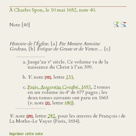
À Charles Spon, le 10 mai 1652, note 40.
Note [40]
Histoire de l’Église.
{a}
Par Messire Antoine
Godeau,
{b}
Évêque de Grasse et de Vence…
{c}
e
Jusqu’au
v
siècle. Ce volume va de la
naissance du Christ à l’an 399.
V
. note
, lettre
133
.
[10]
Paris, Augustin Courbé, 1653
, 2 tomes
o
en un volume in‑4
de 677 pages ; les
deux tomes suivants ont paru en 1663
(
v
. note
, lettre
680
).
[2]
V
. note
, lettre
282
, pour les œuvres de François
i
de
[29]
La Mothe-Le Vayer (Paris, 1654).
Imprimer cette note