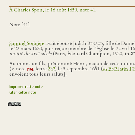
À Charles Spon, le 16 août 1650, note 41.
Note [41]
Samuel Sorbière
avait épousé Judith
Renaud
, fille de Dani
le 22 mars 1620, puis reçue membre de l’Église le 7 avril 
e
o
moitié du
xvii
siècle
(Paris, Édouard Champion, 1920, in‑8
Au moins un fils, prénommé Henri, naquit de cette union. C
(
v
. note
, lettre
237
) le 5 septembre 1651 (
ms BnF
latin 105
[16]
envoient tous leurs saluts].
Imprimer cette note
Citer cette note