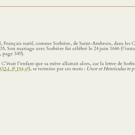
el, Français natif, comme Sorbière, de Saint-Ambroix, dans les C
1635. Son mariage avec Sorbière fut célébré le 24 juin 1646 (Gu
, page 349).
’était l’enfant que sa mère allaitait alors, car la lettre de S
o
o
32‑I, f
154 v
), se termine par ces mots :
Uxor et Henriculus te 