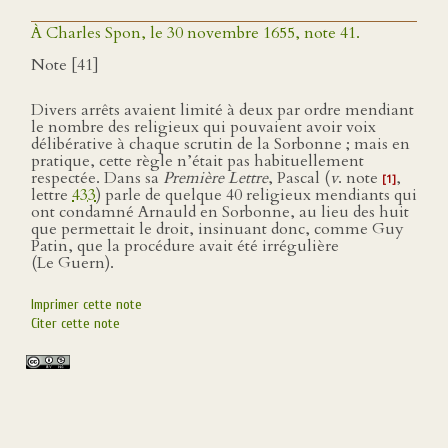
À Charles Spon, le 30 novembre 1655, note 41.
Note [41]
Divers arrêts avaient limité à deux par ordre mendiant
le nombre des religieux qui pouvaient avoir voix
délibérative à chaque scrutin de la Sorbonne ; mais en
pratique, cette règle n’était pas habituellement
respectée. Dans sa
Première Lettre
, Pascal (
v
. note
,
[1]
lettre
433
) parle de quelque 40 religieux mendiants qui
ont condamné Arnauld en Sorbonne, au lieu des huit
que permettait le droit, insinuant donc, comme Guy
Patin, que la procédure avait été irrégulière
(Le Guern).
Imprimer cette note
Citer cette note