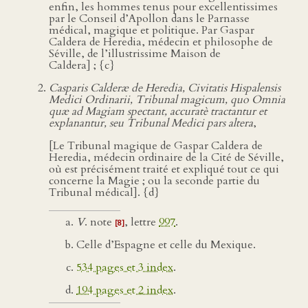
enfin, les hommes tenus pour excellentissimes
par le Conseil d’Apollon dans le Parnasse
médical, magique et politique. Par Gaspar
Caldera de Heredia, médecin et philosophe de
Séville, de l’illustrissime Maison de
Caldera] ; {c}
Casparis Calderæ de Heredia, Civitatis Hispalensis
Medici Ordinarii, Tribunal magicum, quo Omnia
quæ ad Magiam spectant, accuratè tractantur et
explanantur, seu Tribunal Medici pars altera
,
[Le Tribunal magique de Gaspar Caldera de
Heredia, médecin ordinaire de la Cité de Séville,
où est précisément traité et expliqué tout ce qui
concerne la Magie ; ou la seconde partie du
Tribunal médical]. {d}
V
. note
, lettre
997
.
[8]
Celle d’Espagne et celle du Mexique.
534 pages et 3 index
.
194 pages et 2 index
.