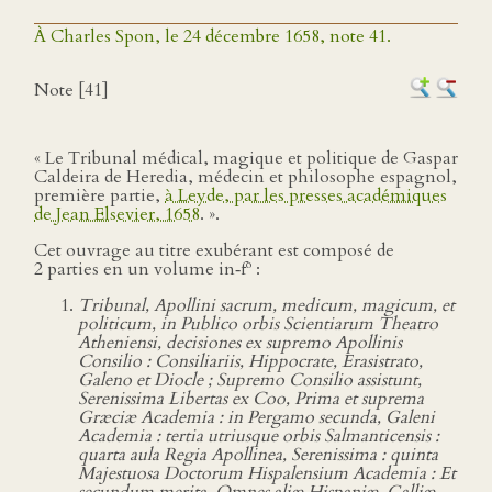
À Charles Spon, le 24 décembre 1658, note 41.
Note [41]
« Le Tribunal médical, magique et politique de Gaspar
Caldeira de Heredia, médecin et philosophe espagnol,
première partie,
à Leyde, par les presses académiques
de Jean Elsevier, 1658
. ».
Cet ouvrage au titre exubérant est composé de
o
2 parties en un volume in‑f
:
Tribunal, Apollini sacrum, medicum, magicum, et
politicum, in Publico orbis Scientiarum Theatro
Atheniensi, decisiones ex supremo Apollinis
Consilio : Consiliariis, Hippocrate, Erasistrato,
Galeno et Diocle ; Supremo Consilio assistunt,
Serenissima Libertas ex Coo, Prima et suprema
Græciæ Academia : in Pergamo secunda, Galeni
Academia : tertia utriusque orbis Salmanticensis :
quarta aula Regia Apollinea, Serenissima : quinta
Majestuosa Doctorum Hispalensium Academia : Et