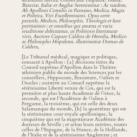
secundum merita, Omnes aliæ Hispaniæ, Galliæ,
Bataviæ, Italiæ et Angliæ Serenissimæ : Ac tandem,
Ab Apollinis Consilio in Parnasso, Medica, Magia
et Politica, Viri Excellentissimi. Opus certe
perutile, Medicis, Philosophis, Theologis et Iure
peritissimis : et omnibus qui amæna et varia
eruditione delectantur, ut Politioris literraturæ
viris. Auctore Caspare Caldera de Heredia, Medico
ac Philosopho Hispalensi, illustrissimæ Domus de
Caldera
,
[Le Tribunal médical, magique et politique,
consacré à Apollon : {a} décisions tirées du
Conseil suprême d’Apollon dans le Théâtre
athénien public du monde des Sciences par les
conseillers, Hippocrate, Érasistrate, Galien et
Diocles ; assistent au Conseil suprême la
sérénissime Liberté venue de Cos, qui est la
première et plus haute Académie de Grèce, la
seconde, qui est l’Académie de Galien à
Pergame, la troisième, qui est celle des deux
Salamanque du monde, {b} la quatrième qui est
la sérénissime cour royale apollonique, la
cinquième qui est la majestueuse Académie des
docteurs de Séville ; et selon leurs mérites, toutes
celles de l’Espagne, de la France, de la Hollande,
de l’Italie et de la sérénissime Angleterre ; et