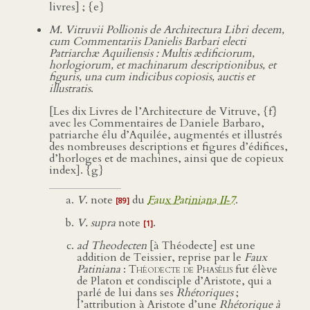
livres] ; {e}
M. Vitruvii Pollionis de Architectura Libri decem,
cum Commentariis Danielis Barbari electi
Patriarchæ Aquiliensis : Multis ædificiorum,
horlogiorum, et machinarum descriptionibus, et
figuris, una cum indicibus copiosis, auctis et
illustratis
.
[Les dix Livres de l’Architecture de Vitruve, {f}
avec les Commentaires de Daniele Barbaro,
patriarche élu d’Aquilée, augmentés et illustrés
des nombreuses descriptions et figures d’édifices,
d’horloges et de machines, ainsi que de copieux
index]. {g}
V
. note
du
Faux Patiniana II‑7
.
[89]
V. supra
note
.
[1]
ad Theodecten
[à Théodecte] est une
addition de Teissier, reprise par le
Faux
Patiniana
:
Théodecte de Phasélis
fut élève
de Platon et condisciple d’Aristote, qui a
parlé de lui dans ses
Rhétoriques
;
l’attribution à Aristote d’une
Rhétorique à