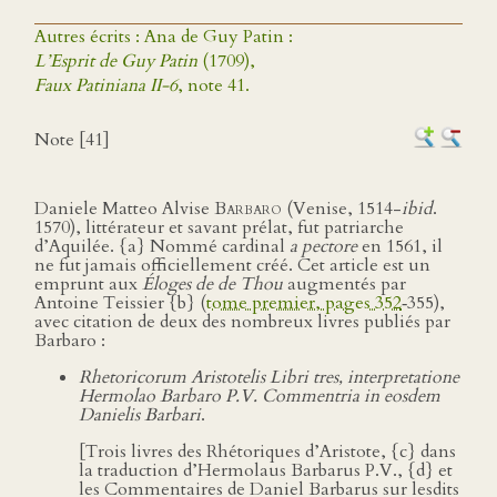
Autres écrits : Ana de Guy Patin :
L’Esprit de Guy Patin
(1709),
Faux Patiniana II-6
, note 41.
Note [41]
Daniele Matteo Alvise
Barbaro
(Venise, 1514-
ibid
.
1570), littérateur et savant prélat, fut patriarche
d’Aquilée. {a} Nommé cardinal
a pectore
en 1561, il
ne fut jamais officiellement créé. Cet article est un
emprunt aux
Éloges de de Thou
augmentés par
Antoine Teissier {b} (
tome premier, pages 352
‑355),
avec citation de deux des nombreux livres publiés par
Barbaro :
Rhetoricorum Aristotelis Libri tres, interpretatione
Hermolao Barbaro P.V. Commentria in eosdem
Danielis Barbari
.
[Trois livres des Rhétoriques d’Aristote, {c} dans
la traduction d’Hermolaus Barbarus P.V., {d} et
les Commentaires de Daniel Barbarus sur lesdits