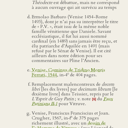
Théodecte
est débattue, mais ne correspond
à aucun ouvrage qui ait survécu au temps
Ermolao Barbaro (Venise 1454-Rome
1493), dont je n’ai pas su interpréter le titre
de « P.V. », était issu de la même noble
famille vénitienne que Daniele. Savant
ecclésiastique, il fut lui aussi nommé
cardinal (en 1489) sans jamais être reçu, et
élu patriarche d’Aquilée en 1491 (mais
refusé par le Sénat de Venise). Il est cité
ailleurs dans notre édition pour ses
commentaires sur Pline l’Ancien.
Venise, Cominus de Tridino Montis
o
Ferrati, 1544
, in‑4
de 404 pages.
Remplacement malencontreux de
decem
libri
[les dix livres] par
decimum librum
[le
dixième livre] dans Teissier, repris par le
L’Esprit de Guy Patin
;
v
. note
du
Faux
[6]
Patiniana II‑1
pour Vitruve.
Venise, Franciscus Franciscius et Joan.
o
Crugher, 1567, in‑f
de 375 pages
richement illustré, avec un
dessin de
l’« Homme de Vitruve »
(que Léonard de