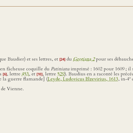
 Baudier) et ses lettres, et
du
Grotiana 2
pour ses débauche
[24]
 bien fâcheuse coquille du
Patiniana
imprimé : 1602 pour 1609 ; il 
es
, lettre
453
, et
, lettre
529
). Baudius en a raconté les précéde
[6]
[10]
o
de la guerre flamande] (
Leyde, Ludovicus Elzevirius, 1613
, in‑4
d
 de Vienne.