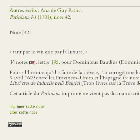
Autres écrits : Ana de Guy Patin :
Patiniana I‑1
(1701), note 42.
Note [42]
« tant par le vin que par la luxure. »
V
. notes
, lettre
195
, pour Dominicus Baudius (Dominique
[30]
Pour « l’histoire qu’il a faite de la trêve », j’ai corrigé une
9 avril 1609 entre les Provinces-Unies et l’Espagne (
v
. not
Libri tres de Induciis belli Belgici
[Trois livres sur la Trêve 
Cet article du
Patiniana
imprimé ne vient pas du manuscrit
Imprimer cette note
Citer cette note