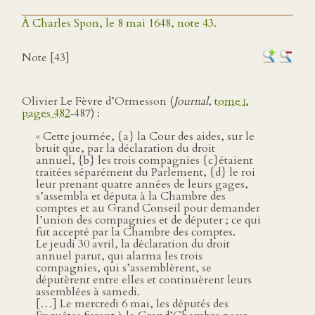
À Charles Spon, le 8 mai 1648, note 43.
Note [43]
Olivier Le Fèvre d’Ormesson (
Journal
,
tome
i
,
pages 482
‑487) :
« Cette journée, {a} la Cour des aides, sur le
bruit que, par la déclaration du droit
annuel, {b} les trois compagnies {c}étaient
traitées séparément du Parlement, {d} le roi
leur prenant quatre années de leurs gages,
s’assembla et députa à la Chambre des
comptes et au Grand Conseil pour demander
l’union des compagnies et de députer ; ce qui
fut accepté par la Chambre des comptes.
Le jeudi 30 avril, la déclaration du droit
annuel parut, qui alarma les trois
compagnies, qui s’assemblèrent, se
députèrent entre elles et continuèrent leurs
assemblées à samedi.
[…] Le mercredi 6 mai, les députés des