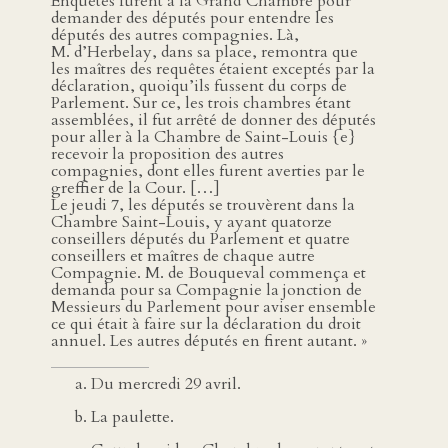
Enquêtes furent à la Grand’Chambre pour
demander des députés pour entendre les
députés des autres compagnies. Là,
M. d’Herbelay, dans sa place, remontra que
les maîtres des requêtes étaient exceptés par la
déclaration, quoiqu’ils fussent du corps de
Parlement. Sur ce, les trois chambres étant
assemblées, il fut arrêté de donner des députés
pour aller à la Chambre de Saint-Louis {e}
recevoir la proposition des autres
compagnies, dont elles furent averties par le
greffier de la Cour. […]
Le jeudi 7, les députés se trouvèrent dans la
Chambre Saint-Louis, y ayant quatorze
conseillers députés du Parlement et quatre
conseillers et maîtres de chaque autre
Compagnie. M. de Bouqueval commença et
demanda pour sa Compagnie la jonction de
Messieurs du Parlement pour aviser ensemble
ce qui était à faire sur la déclaration du droit
annuel. Les autres députés en firent autant. »
Du mercredi 29 avril.
La paulette.