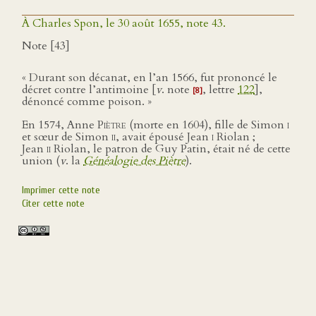
À Charles Spon, le 30 août 1655, note 43.
Note [43]
« Durant son décanat, en l’an 1566, fut prononcé le
décret contre l’antimoine [
v
. note
, lettre
122
],
[8]
dénoncé comme poison. »
En 1574, Anne
Piètre
(morte en 1604), fille de Simon
i
et sœur de Simon
ii
, avait épousé Jean
i
Riolan ;
Jean
ii
Riolan, le patron de Guy Patin, était né de cette
union (
v
. la
Généalogie des Piètre
).
Imprimer cette note
Citer cette note