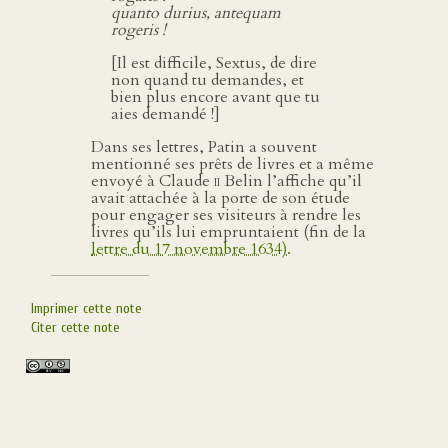
quanto durius, antequam
rogeris !
[Il est difficile, Sextus, de dire
non quand tu demandes, et
bien plus encore avant que tu
aies demandé !]
Dans ses lettres, Patin a souvent
mentionné ses prêts de livres et a même
envoyé à Claude
ii
Belin l’affiche qu’il
avait attachée à la porte de son étude
pour engager ses visiteurs à rendre les
livres qu’ils lui empruntaient (fin de la
lettre du 17 novembre 1634).
Imprimer cette note
Citer cette note