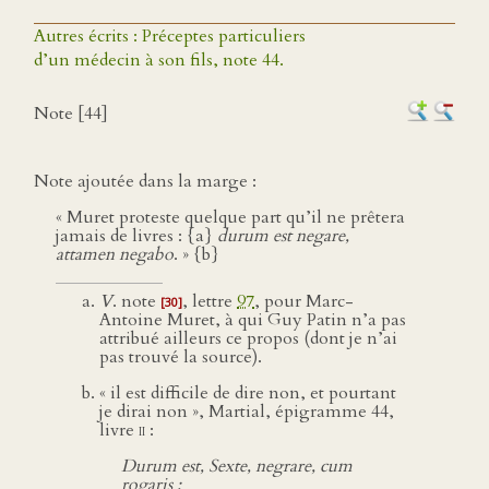
Autres écrits : Préceptes particuliers
d’un médecin à son fils, note 44.
Note [44]
Note ajoutée dans la marge :
« Muret proteste quelque part qu’il ne prêtera
jamais de livres : {a}
durum est negare,
attamen negabo
. » {b}
V
. note
, lettre
97
, pour Marc-
[30]
Antoine Muret, à qui Guy Patin n’a pas
attribué ailleurs ce propos (dont je n’ai
pas trouvé la source).
« il est difficile de dire non, et pourtant
je dirai non », Martial, épigramme 44,
livre
ii
:
Durum est, Sexte, negrare, cum
rogaris :