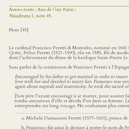
Autres écrits : Ana de Guy Patin :
Naudæana
1, note 45.
Note [45]
Le cardinal Francisco Peretti di Montalto, nommé en 1641 
Quint
, Felice Peretti (1521-1590), élu en 1585, fils de mode
dont l’achèvement du dôme de la basilique Saint-Pierre (
v.
Sans parler de la soumission de Francisco Peretti à l’Espagn
Encouraged by his father to get married in order to insure t
love with her and decided to marry her. Francesco was very
again about nuptials and matrimony, he took the sacred or
[Son père l’ayant encouragé à se marier, pour assurer la
tomba amoureux d’elle et décida d’en faire sa femme. {a}
entreprendre un long voyage. Ne souhaitant plus entendre
Michele Damasceni Peretti (1577-1631), prince de
Francesco fut ainsi le dernier à porter le nom de Pe