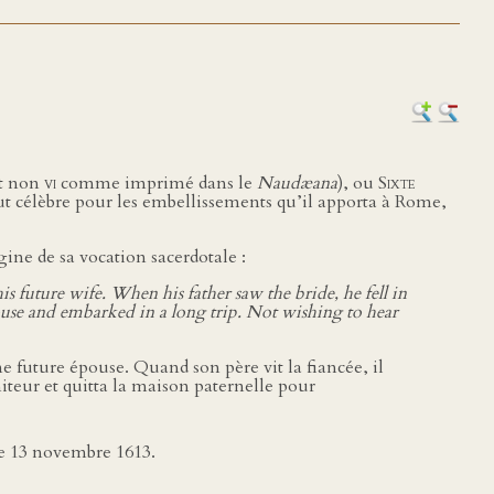
t non
vi
comme imprimé dans le
Naudæana
), ou
Sixte
rtout célèbre pour les embellissements qu’il apporta à Rome,
gine de sa vocation sacerdotale :
is future wife. When his father saw the bride, he fell in
house and embarked in a long trip. Not wishing to hear
e future épouse. Quand son père vit la fiancée, il
iteur et quitta la maison paternelle pour
le 13 novembre 1613.