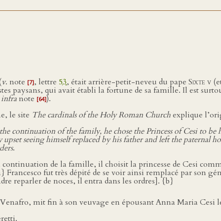
(
v
. note
, lettre
53
, était arrière-petit-neveu du pape
Sixte v
(e
[7]
stes paysans, qui avait établi la fortune de sa famille. Il est su
 infra
note
).
[64]
e, le site
The cardinals of the Holy Roman Church
explique l’ori
he continuation of the family, he chose the Princess of Cesi to be h
 upset seeing himself replaced by his father and left the paternal 
ders
.
 continuation de la famille, il choisit la princesse de Cesi comm
 Francesco fut très dépité de se voir ainsi remplacé par son gén
 reparler de noces, il entra dans les ordres]. {b}
 Venafro, mit fin à son veuvage en épousant Anna Maria Cesi 
retti.