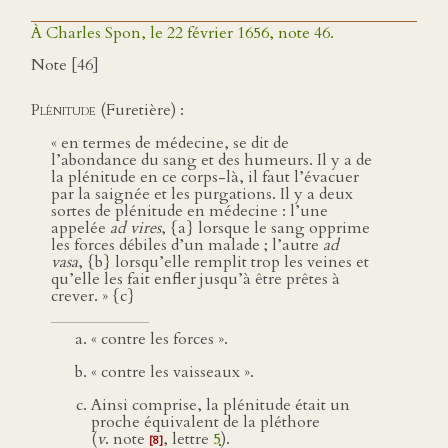
À Charles Spon, le 22 février 1656, note 46.
Note [46]
Plénitude
(Furetière) :
« en termes de médecine, se dit de
l’abondance du sang et des humeurs. Il y a de
la plénitude en ce corps-là, il faut l’évacuer
par la saignée et les purgations. Il y a deux
sortes de plénitude en médecine : l’une
appelée
ad vires
, {a} lorsque le sang opprime
les forces débiles d’un malade ; l’autre
ad
vasa
, {b} lorsqu’elle remplit trop les veines et
qu’elle les fait enfler jusqu’à être prêtes à
crever. » {c}
« contre les forces ».
« contre les vaisseaux ».
Ainsi comprise, la plénitude était un
proche équivalent de la pléthore
(
v
. note
, lettre
5
).
[8]