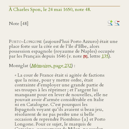
À Charles Spon, le 24 mai 1650, note 48.
Note [48]
Porto-Longone
(aujourd’hui Porto Azzuro) était une
place forte sur la côte est de l’île d’Elbe, alors
possession espagnole (royaume de Naples) occupée
par les Français depuis 1646 (
v
. note
, lettre
135
).
[9]
Montglat (
Mémoires
, page 232
) :
« La cour de France était si agitée de factions
que la reine, pour y mettre ordre, était
contrainte d’employer une grande partie de
ses troupes à les réprimer ; et l’argent lui
manquant pour en lever de nouvelles, elle ne
pouvait avoir d’armée considérable en Italie
ni en Catalogne. C’est pourquoi les
Espagnols voyant qu’ils avaient si beau jeu,
résolurent de ne pas perdre une si belle
occasion de reprendre Piombino {a} et Porto
Longone. Pour ce sujet, le marquis de