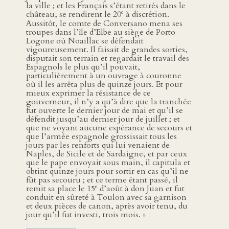
la ville ; et les Français s’étant retirés dans le
e
château, se rendirent le 20
à discrétion.
Aussitôt, le comte de Conversano mena ses
troupes dans l’île d’Elbe au siège de Porto
Logone où Noaillac se défendait
vigoureusement. Il faisait de grandes sorties,
disputait son terrain et regardait le travail des
Espagnols le plus qu’il pouvait,
particulièrement à un ouvrage à couronne
où il les arrêta plus de quinze jours. Et pour
mieux exprimer la résistance de ce
gouverneur, il n’y a qu’à dire que la tranchée
fut ouverte le dernier jour de mai et qu’il se
défendit jusqu’au dernier jour de juillet ; et
que ne voyant aucune espérance de secours et
que l’armée espagnole grossissait tous les
jours par les renforts qui lui venaient de
Naples, de Sicile et de Sardaigne, et par ceux
que le pape envoyait sous main, il capitula et
obtint quinze jours pour sortir en cas qu’il ne
fût pas secouru ; et ce terme étant passé, il
e
remit sa place le 15
d’août à don Juan et fut
conduit en sûreté à Toulon avec sa garnison
et deux pièces de canon, après avoir tenu, du
jour qu’il fut investi, trois mois. »