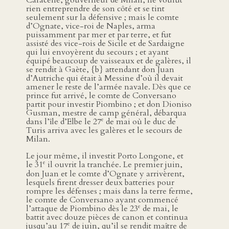
Caracène, gouverneur de Milan, ne voulut
rien entreprendre de son côté et se tint
seulement sur la défensive ; mais le comte
d’Ognate, vice-roi de Naples, arma
puissamment par mer et par terre, et fut
assisté des vice-rois de Sicile et de Sardaigne
qui lui envoyèrent du secours ; et ayant
équipé beaucoup de vaisseaux et de galères, il
se rendit à Gaète, {b} attendant don Juan
d’Autriche qui était à Messine d’où il devait
amener le reste de l’armée navale. Dès que ce
prince fut arrivé, le comte de Conversano
partit pour investir Piombino ; et don Dioniso
Gusman, mestre de camp général, débarqua
e
dans l’île d’Elbe le 27
de mai où le duc de
Turis arriva avec les galères et le secours de
Milan.
Le jour même, il investit Porto Longone, et
e
le 31
il ouvrit la tranchée. Le premier juin,
don Juan et le comte d’Ognate y arrivèrent,
lesquels firent dresser deux batteries pour
rompre les défenses ; mais dans la terre ferme,
le comte de Conversano ayant commencé
e
l’attaque de Piombino dès le 23
de mai, le
battit avec douze pièces de canon et continua
e
jusqu’au 17
de juin, qu’il se rendit maître de