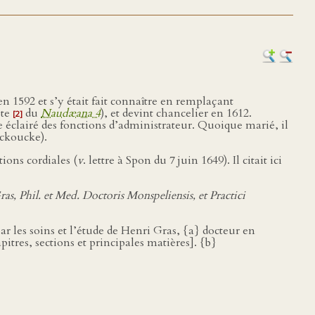
en 1592 et s’y était fait connaître en remplaçant
ote
du
Naudæana 4
), et devint chancelier en 1612.
[2]
e éclairé des fonctions d’administrateur. Quoique marié, il
ckoucke).
ions cordiales (
v
. lettre à Spon du 7 juin 1649). Il citait ici
ras, Phil. et Med. Doctoris Monspeliensis, et Practici
par les soins et l’étude de Henri Gras, {a} docteur en
tres, sections et principales matières]. {b}