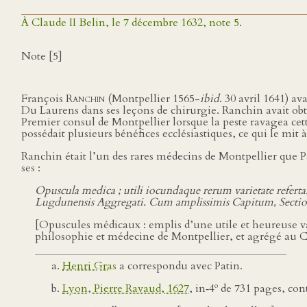
À Claude II Belin, le 7 décembre 1632, note 5.
Note [5]
François
Ranchin
(Montpellier 1565-
ibid
. 30 avril 1641) a
Du Laurens dans ses leçons de chirurgie. Ranchin avait obt
Premier consul de Montpellier lorsque la peste ravagea cett
possédait plusieurs bénéfices ecclésiastiques, ce qui le mit
Ranchin était l’un des rares médecins de Montpellier que Pa
ses :
Opuscula medica ; utili iocundaque rerum varietate referta
Lugdunensis Aggregati. Cum amplissimis Capitum, Secti
[Opuscules médicaux : emplis d’une utile et heureuse varié
philosophie et médecine de Montpellier, et agrégé au Col
Henri Gras
a correspondu avec Patin.
o
Lyon, Pierre Ravaud, 1627
, in‑4
de 731 pages, con