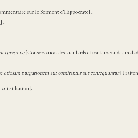
mmentaire sur le Serment d’Hippocrate] ;
] ;
m curatione
[Conservation des vieillards et traitement des maladi
otiosam purgationem aut comitantur aut consequuntur
[Traitem
 consultation].