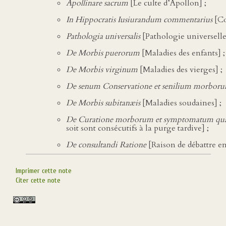
Apollinare sacrum
[Le culte d’Apollon] ;
In Hippocratis Iusiurandum commentarius
[Co
Pathologia universalis
[Pathologie universelle
De Morbis puerorum
[Maladies des enfants] ;
De Morbis virginum
[Maladies des vierges] ;
De senum Conservatione et senilium morboru
De Morbis subitanæis
[Maladies soudaines] ;
De Curatione morborum et symptomatum quæ 
soit sont consécutifs à la purge tardive] ;
De consultandi Ratione
[Raison de débattre en
Imprimer cette note
Citer cette note