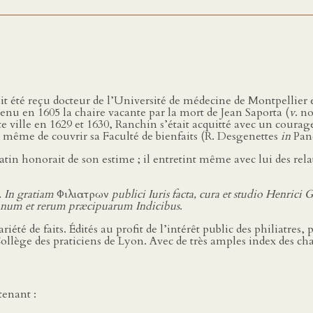
vait été reçu docteur de l’Université de médecine de Montpellier 
enu en 1605 la chaire vacante par la mort de Jean Saporta (
v
. n
e ville en 1629 et 1630, Ranchin s’était acquitté avec un courag
 à même de couvrir sa Faculté de bienfaits (R. Desgenettes
in
Pan
tin honorait de son estime ; il entretint même avec lui des relat
. In gratiam
Φιλιατρων
publici Iuris facta, cura et studio Henrici G
onum et rerum præcipuarum Indicibus
.
té de faits. Édités au profit de l’intérêt public des philiatres, 
lège des praticiens de Lyon. Avec de très amples index des chapi
tenant :