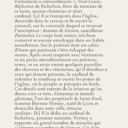
événement si extraordinaire. C’était Louis-
Alphonse de Richelieu, frère du ministre de
ce nom, ancien chartreux et alors
cardinal. {a} Il se transporta dans l’église,
descendit dans le caveau et fit ouvrir le
cercueil, sur le couvercle duquel se trouvait
l’inscription :
Ioannes de Gerson, cancellarius
Parisiensis
. Le corps était entier, très bien
conservé et encore enveloppé dans ses habits
sacerdotaux. Sur la poitrine était un calice
d’étain qui paraissait s’être échappé des
mains. Après avoir inspecté avec vénération
et un pieux attendrissement ces précieux
restes, et en avoir extrait quelques parcelles
des cheveux et des vêtements, qu’il distribua à
ceux qui étaient présents, le cardinal fit
refermer le tombeau et ouvrir les portes de
l’église, où le peuple se précipita en foule.
Ces détails sont extraits de la relation qu’en
dressa sous ce titre,
Gersonius in tumulo
gloriosus
, l’un des perpétuels de Saint-Paul,
nommé Étienne Verney, natif de Lyon et
domicilié dans cette ville, témoin
oculaire. {b} Il la dédia au cardinal de
Richelieu, premier ministre. Verney y
rapporte un grand nombre de miracles qui
s’opèrent au tombeau de Gerson. Ces faits