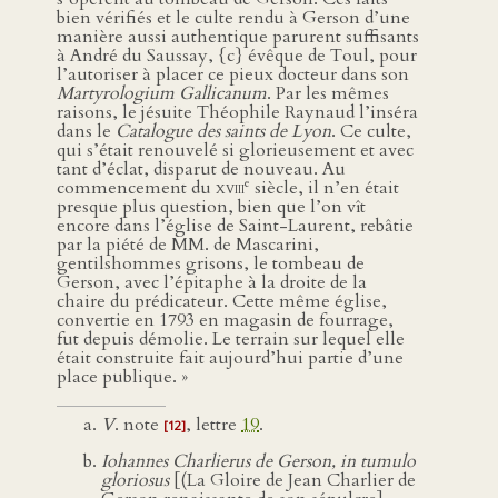
bien vérifiés et le culte rendu à Gerson d’une
manière aussi authentique parurent suffisants
à André du Saussay, {c} évêque de Toul, pour
l’autoriser à placer ce pieux docteur dans son
Martyrologium Gallicanum
. Par les mêmes
raisons, le jésuite Théophile Raynaud l’inséra
dans le
Catalogue des saints de Lyon
. Ce culte,
qui s’était renouvelé si glorieusement et avec
tant d’éclat, disparut de nouveau. Au
e
commencement du
xviii
siècle, il n’en était
presque plus question, bien que l’on vît
encore dans l’église de Saint-Laurent, rebâtie
par la piété de MM. de Mascarini,
gentilshommes grisons, le tombeau de
Gerson, avec l’épitaphe à la droite de la
chaire du prédicateur. Cette même église,
convertie en 1793 en magasin de fourrage,
fut depuis démolie. Le terrain sur lequel elle
était construite fait aujourd’hui partie d’une
place publique. »
V
. note
, lettre
19
.
[12]
Iohannes Charlierus de Gerson, in tumulo
gloriosus
[(La Gloire de Jean Charlier de