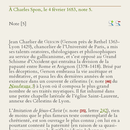
À Charles Spon, le 4 février 1653, note 5.
Note [5]
Jean Charlier dit
Gerson
(Gerson près de Rethel 1363-
Lyon 1429), chancelier de l’Université de Paris, a mis
ses talents oratoires, théologiques et philosophiques
au service du gallicanisme, et s’est opposé au Grand
Schisme d’Occident qui entraîna la division de la
papauté entre Rome et Avignon (1378-1418). Brisé par
les déceptions, Gerson embrassa la vie ascétique et
méditative, et passa les dix dernières années de son
existence dans un couvent de célestins (
v
. note
du
[46]
Naudæana 3
) à Lyon où il composa le plus grand
nombre de ses traités mystiques. Il fut inhumé dans
une petite chapelle latérale de l’église Saint-Laurent,
annexe des Célestins de Lyon.
L’
Imitation de Jésus-Christ
(
v
. note
, lettre
242
), rien
[35]
de moins que le plus fameux texte contemplatif de la
chrétienté, est son ouvrage le plus connu ; on lui en a
pourtant contesté la paternité (en raison de sa quasi-