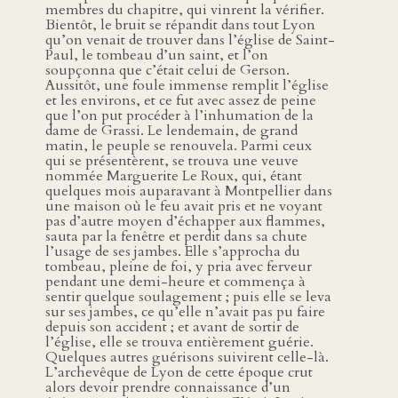
membres du chapitre, qui vinrent la vérifier.
Bientôt, le bruit se répandit dans tout Lyon
qu’on venait de trouver dans l’église de Saint-
Paul, le tombeau d’un saint, et l’on
soupçonna que c’était celui de Gerson.
Aussitôt, une foule immense remplit l’église
et les environs, et ce fut avec assez de peine
que l’on put procéder à l’inhumation de la
dame de Grassi. Le lendemain, de grand
matin, le peuple se renouvela. Parmi ceux
qui se présentèrent, se trouva une veuve
nommée Marguerite Le Roux, qui, étant
quelques mois auparavant à Montpellier dans
une maison où le feu avait pris et ne voyant
pas d’autre moyen d’échapper aux flammes,
sauta par la fenêtre et perdit dans sa chute
l’usage de ses jambes. Elle s’approcha du
tombeau, pleine de foi, y pria avec ferveur
pendant une demi-heure et commença à
sentir quelque soulagement ; puis elle se leva
sur ses jambes, ce qu’elle n’avait pas pu faire
depuis son accident ; et avant de sortir de
l’église, elle se trouva entièrement guérie.
Quelques autres guérisons suivirent celle-là.
L’archevêque de Lyon de cette époque crut
alors devoir prendre connaissance d’un