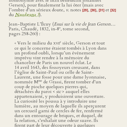
homonymie avec le fictif bénédictin Johannes
Gersen), pour finalement la lui ôter (mais avec
l’ombre d’un sérieux doute,
v
. notes
,
,
et
[29]
[30]
[31]
[32]
du
Naudæana 3
).
Jean-Baptiste L’Écuy (
Essai sur la vie de Jean Gerson…
o
Paris, Chaudé, 1832, in‑8
, tome second,
pages 258‑260) :
e
« Vers le milieu du
xvii
siècle, Gerson et tout
ce qui le concerne étaient tombés à Lyon dans
un profond oubli, lorsqu’un événement
imprévu vint rendre à la mémoire du
chancelier de Paris un nouvel éclat. Le
14 avril 1643, des fossoyeurs creusant, dans
l’église de Saint-Paul ou celle de Saint-
Laurent, une fosse pour une dame lyonnaise,
me
nommée M
de Grassi, firent tomber d’un
coup de pioche quelques pierres qui,
détachées du paroi <
sic
> auquel elles
appartenaient, y produisirent une ouverture.
La curiosité les poussa à y introduire une
lumière, au moyen de laquelle ils aperçurent
un cercueil garni de cercles de fer, renfermé
dans un entourage de briques, et duquel, dit
la relation, s’exhalait une odeur suave. Ils
firent part de leur découverte à quelques