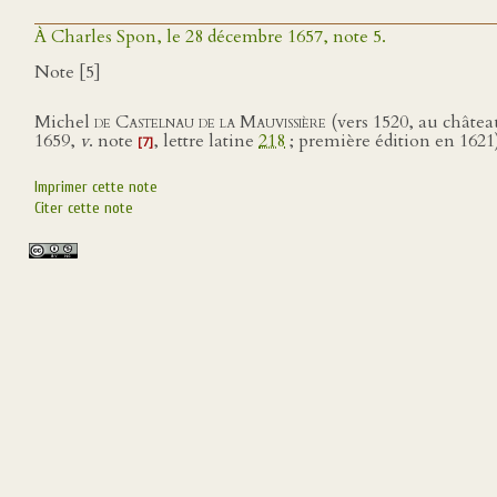
À Charles Spon, le 28 décembre 1657, note 5.
Note [5]
Michel
de Castelnau de la Mauvissière
(vers 1520, au château
1659,
v
. note
, lettre latine
218
; première édition en 1621)
[7]
Imprimer cette note
Citer cette note