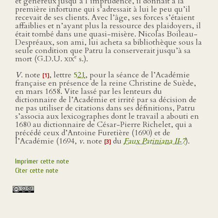
et généreux jusqu’à l’imprudence, il donnait à la
première infortune qui s’adressait à lui le peu qu’il
recevait de ses clients. Avec l’âge, ses forces s’étaient
affaiblies et n’ayant plus la ressource des plaidoyers, il
était tombé dans une quasi-misère. Nicolas Boileau-
Despréaux, son ami, lui acheta sa bibliothèque sous la
seule condition que Patru la conserverait jusqu’à sa
e
mort (G.D.U.
xix
s.).
V
. note
, lettre
521
, pour la séance de l’Académie
[1]
française en présence de la reine Christine de Suède,
en mars 1658. Vite lassé par les lenteurs du
dictionnaire de l’Académie et irrité par sa décision de
ne pas utiliser de citations dans ses définitions, Patru
s’associa aux lexicographes dont le travail a abouti en
1680 au dictionnaire de César-Pierre Richelet, qui a
précédé ceux d’Antoine Furetière (1690) et de
l’Académie (1694,
v
. note
du
Faux Patiniana II‑7
).
[3]
Imprimer cette note
Citer cette note