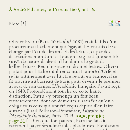
À André Falconet, le 16 mars 1660, note 5.
Note [5]
Olivier
Patru
(Paris 1604-
ibid
. 1681) était le fils d’un
procureur au Parlement qui égayait les ennuis de sa
charge par l’étude des arts et des lettres, et par des
distractions mondaines. Tout en exigeant que son fils
suivît des cours de droit, il lui donna le goût des
belles-lettres. Reçu licencié en droit et lettres, Olivier
partait pour l’Italie où il rencontra Honoré d’Urfé et
se lia intimement avec lui. De retour en France, il se
fit inscrire au barreau de Paris pour devenir le premier
avocat de son temps. L’Académie française l’avait reçu
en 1640. Profondément touché de cette haute
distinction, Patru « y prononça un fort beau
remerciement, dont on demeura si satisfait qu’on a
obligé tous ceux qui ont été reçus depuis d’en faire
autant » (Paul Pellisson-Fontanier,
Histoire de
l’Académie française
, Paris, 1743,
tome premier,
page 211
). Bien que fort pauvre, Patru se faisait
rarement payer ses admirables plaidoiries. Bienfaisant