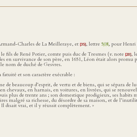
 Armand-Charles de La Meilleraye, et
, lettre
508
, pour Henri
[35]
t le fils de René Potier, comte puis duc de Tresmes (
v
. note
, l
[20]
rdes en survivance de son père, en 1651, Léon était alors prom
s le nom de duché de Gesvres.
 fatuité et son caractère exécrable :
e de beaucoup d’esprit, de vertu et de biens, qui se sépara de lui
n chevaux, en harnais, en voitures, en livrées, qui se renouvelai
is plus de trente ans ; son domestique prodigieux, ses habits 
res malgré sa richesse, du désordre de sa maison, et de l’inutilité 
Il disait vrai, et il y réussit complètement. »