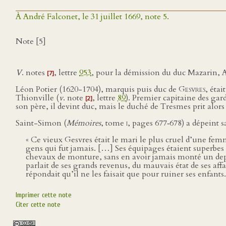
À André Falconet, le 31 juillet 1669, note 5.
Note [5]
V
. notes
, lettre
953
, pour la démission du duc Mazarin,
[7]
Léon Potier (1620-1704), marquis puis duc de
Gesvres
, étai
Thionville (
v
. note
, lettre
89
). Premier capitaine des ga
[2]
son père, il devint duc, mais le duché de Tresmes prit alor
Saint-Simon (
Mémoires
, tome
i
, pages 677‑678) a dépeint sa
« Ce vieux Gesvres était le mari le plus cruel d’une femm
gens qui fut jamais. […] Ses équipages étaient superbes e
chevaux de monture, sans en avoir jamais monté un depu
parlait de ses grands revenus, du mauvais état de ses affai
répondait qu’il ne les faisait que pour ruiner ses enfants. 
Imprimer cette note
Citer cette note