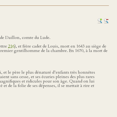
 de Daillon, comte du Lude.
ettre
216
), et frère cadet de Louis, mort en 1643 au siège de
u premier gentilhomme de la chambre. En 1670, à la mort de
, et le père le plus dénaturé d’enfants très honnêtes
ent sans cesse, et ses écuries pleines des plus rares
magnifiques et ridicules pour son âge. Quand on lui
et de la folie de ses dépenses, il se mettait à rire et