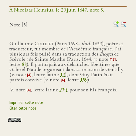
À Nicolaas Heinsius, le 20 juin 1647, note 5.
Note [5]
Guillaume
Colletet
(Paris 1598-
ibid
. 1659), poète et
traducteur, fut membre de l’Académie française. J’ai
plusieurs fois puisé dans sa traduction des
Éloges
de
Scévole
i
de Sainte Marthe (Paris, 1644,
v
. note
,
[13]
lettre
88
). Il participait aux débauches libertines que
Gabriel Naudé organisait dans sa maison de Gentilly
(
v
. note
, lettre latine
19
), dont Guy Patin était
[4]
parfois convive (
v
. note
, lettre
159
).
[6]
V
. note
, lettre latine
230
, pour son fils François.
[4]
Imprimer cette note
Citer cette note