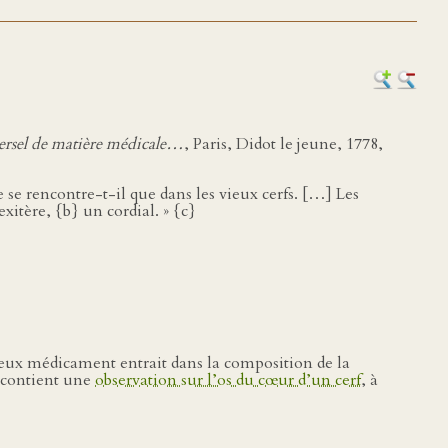
ersel de matière médicale…
, Paris, Didot le jeune, 1778,
ne se rencontre-t-il que dans les vieux cerfs. […] Les
xitère, {b} un cordial. » {c}
urieux médicament entrait dans la composition de la
) contient une
observation sur l’os du cœur d’un cerf
, à