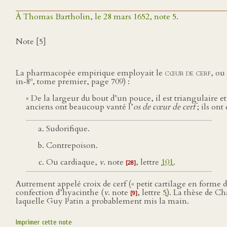
À Thomas Bartholin, le 28 mars 1652, note 5.
Note [5]
La pharmacopée empirique employait le
cœur de cerf
, ou
o
in‑8
, tome premier, page 709) :
« De la largeur du bout d’un pouce, il est triangulaire et 
anciens ont beaucoup vanté l’
os de cœur de cerf
; ils ont
Sudorifique.
Contrepoison.
Ou cardiaque,
v
. note
, lettre
101
.
[28]
Autrement appelé croix de cerf (« petit cartilage en forme d
confection d’hyacinthe (
v
. note
, lettre
5
). La thèse de C
[9]
laquelle Guy Patin a probablement mis la main.
Imprimer cette note