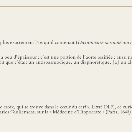
 plus exactement l’os qu’il contenait (
Dictionnaire raisonné univ
a peu d’épaisseur ; c’est une portion de l’aorte ossifiée ; aussi 
 dit que c’était un antispasmodique, un diaphorétique, {a} un ale
e croix, qui se trouve dans le cœur du cerf », Littré DLF), ce c
harles Guillemeau sur la « Médecine d’Hippocrate » (Paris, 1648