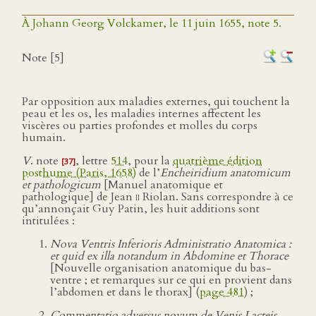
À Johann Georg Volckamer, le 11 juin 1655, note 5.
Note [5]
Par opposition aux maladies externes, qui touchent la
peau et les os, les maladies internes affectent les
viscères ou parties profondes et molles du corps
humain.
V
. note
, lettre
514
, pour la
quatrième édition
[37]
posthume (Paris, 1658)
de l’
Encheiridium anatomicum
et pathologicum
[Manuel anatomique et
pathologique] de Jean
ii
Riolan. Sans correspondre à ce
qu’annonçait Guy Patin, les huit additions sont
intitulées :
Nova Ventris Inferioris Administratio Anatomica :
et quid ex illa notandum in Abdomine et Thorace
[Nouvelle organisation anatomique du bas-
ventre ; et remarques sur ce qui en provient dans
l’abdomen et dans le thorax] (
page 481
) ;
Commentatio adversus novum de Venis Lacteis