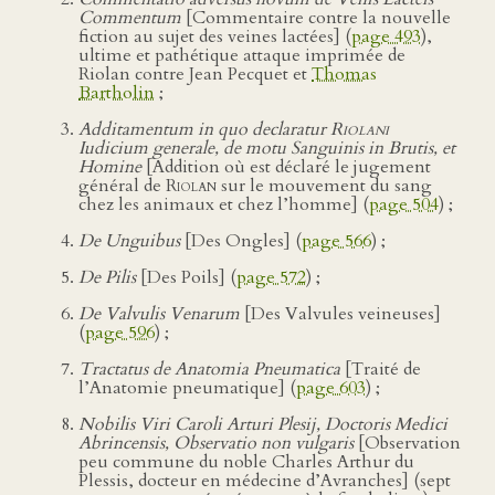
Commentum
[Commentaire contre la nouvelle
fiction au sujet des veines lactées] (
page 493
),
ultime et pathétique attaque imprimée de
Riolan contre Jean Pecquet et
Thomas
Bartholin
;
Additamentum in quo declaratur
Riolani
Iudicium generale, de motu Sanguinis in Brutis, et
Homine
[Addition où est déclaré le jugement
général de
Riolan
sur le mouvement du sang
chez les animaux et chez l’homme] (
page 504
) ;
De Unguibus
[Des Ongles] (
page 566
) ;
De Pilis
[Des Poils] (
page 572
) ;
De Valvulis Venarum
[Des Valvules veineuses]
(
page 596
) ;
Tractatus de Anatomia Pneumatica
[Traité de
l’Anatomie pneumatique] (
page 603
) ;
Nobilis Viri Caroli Arturi Plesij, Doctoris Medici
Abrincensis, Observatio non vulgaris
[Observation
peu commune du noble Charles Arthur du
Plessis, docteur en médecine d’Avranches] (sept