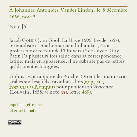
À Johannes Antonides Vander Linden, le 8 décembre
1656, note 5.
Note [5]
Jacob
Golius
(van Gool, La Haye 1596-Leyde 1667),
orientaliste et mathématicien hollandais, était
professeur et recteur de l’Université de Leyde. Guy
Patin l’a plusieurs fois salué dans sa correspondance
latine, mais en apparence, il ne subsiste pas de lettres
qu’ils aient échangées.
Golius avait rapporté du Proche-Orient les manuscrits
arabes sur lesquels travaillait alors
Vopiscus
Fortunatus Plempius
pour publier son
Avicenne
(Louvain, 1658,
v
. note
, lettre
469
).
[39]
Imprimer cette note
Citer cette note