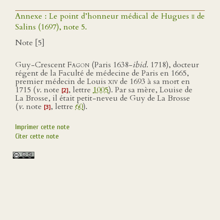
Annexe : Le point d’honneur médical de Hugues
ii
de
Salins (1697), note 5.
Note [5]
Guy-Crescent
Fagon
(Paris 1638-
ibid
. 1718), docteur
régent de la Faculté de médecine de Paris en 1665,
premier médecin de Louis
xiv
de 1693 à sa mort en
1715 (
v
. note
, lettre
1005
). Par sa mère, Louise de
[2]
La Brosse, il était petit-neveu de Guy de La Brosse
(
v
. note
, lettre
60
).
[3]
Imprimer cette note
Citer cette note