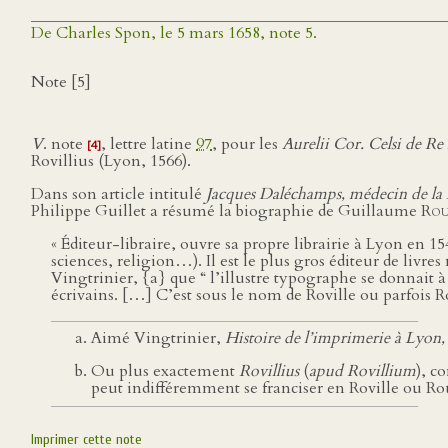
De Charles Spon, le 5 mars 1658, note 5.
Note [5]
V
. note
, lettre latine
97
, pour les
Aurelii Cor. Celsi de R
[4]
Rovillius (Lyon, 1566).
Dans son article intitulé
Jacques Daléchamps, médecin de la
Philippe Guillet a résumé la biographie de Guillaume
Rou
« Éditeur-libraire, ouvre sa propre librairie à Lyon en 15
sciences, religion…). Il est le plus gros éditeur de liv
Vingtrinier, {a} que “ l’illustre typographe se donnait
écrivains. […] C’est sous le nom de Roville ou parfois R
Aimé Vingtrinier,
Histoire de l’imprimerie à Lyon, 
Ou plus exactement
Rovillius
(
apud Rovillium
), c
peut indifféremment se franciser en Roville ou Rou
Imprimer cette note