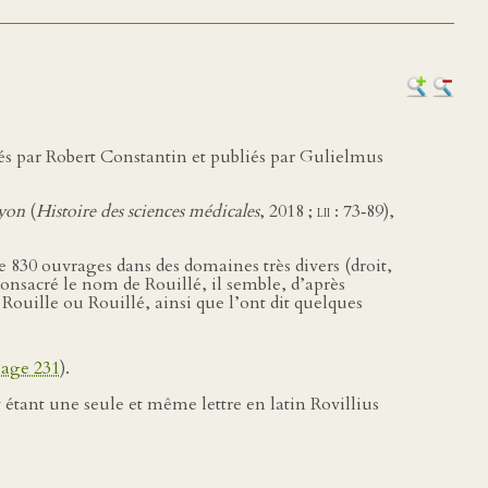
és par Robert Constantin et publiés par Gulielmus
Lyon
(
Histoire des sciences médicales
, 2018 ;
lii
: 73‑89),
de 830 ouvrages dans des domaines très divers (droit,
consacré le nom de Rouillé, il semble, d’après
Rouille ou Rouillé, ainsi que l’ont dit quelques
age 231
).
v étant une seule et même lettre en latin Rovillius