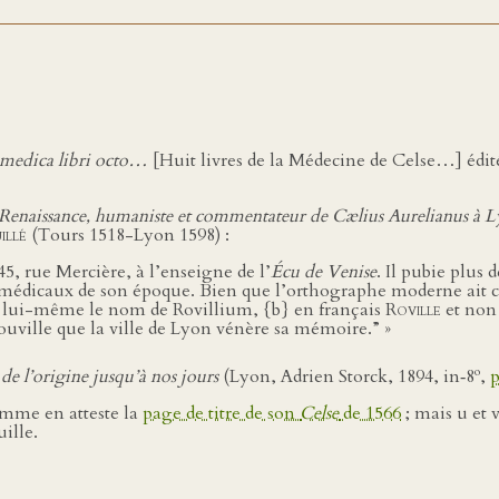
e medica libri octo…
[Huit livres de la Médecine de Celse…] édit
 Renaissance, humaniste et commentateur de Cælius Aurelianus à 
illé
(Tours 1518-Lyon 1598) :
45, rue Mercière, à l’enseigne de l’
Écu de Venise
. Il pubie plus 
res médicaux de son époque. Bien que l’orthographe moderne ait 
 à lui-même le nom de Rovillium, {b} en français
Roville
et non 
ouville que la ville de Lyon vénère sa mémoire.” »
o
de l’origine jusqu’à nos jours
(Lyon, Adrien Storck, 1894, in‑8
,
p
omme en atteste la
page de titre de son
Celse
de 1566
; mais u et 
ille.