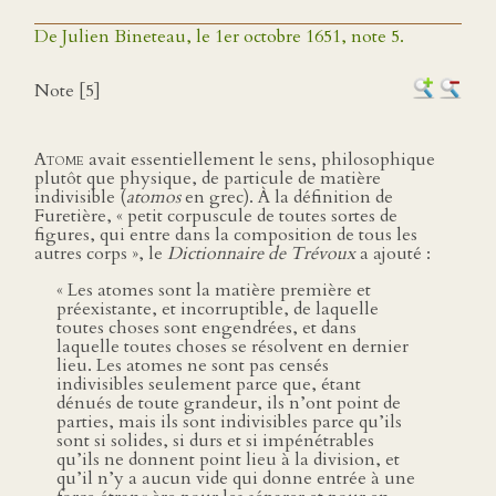
De Julien Bineteau, le 1er octobre 1651, note 5.
Note [5]
Atome
avait essentiellement le sens, philosophique
plutôt que physique, de particule de matière
indivisible (
atomos
en grec). À la définition de
Furetière, « petit corpuscule de toutes sortes de
figures, qui entre dans la composition de tous les
autres corps », le
Dictionnaire de Trévoux
a ajouté :
« Les atomes sont la matière première et
préexistante, et incorruptible, de laquelle
toutes choses sont engendrées, et dans
laquelle toutes choses se résolvent en dernier
lieu. Les atomes ne sont pas censés
indivisibles seulement parce que, étant
dénués de toute grandeur, ils n’ont point de
parties, mais ils sont indivisibles parce qu’ils
sont si solides, si durs et si impénétrables
qu’ils ne donnent point lieu à la division, et
qu’il n’y a aucun vide qui donne entrée à une