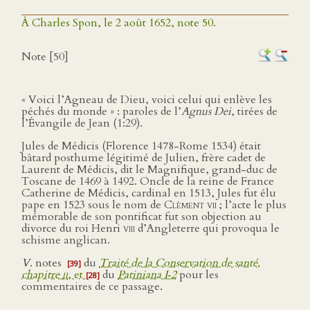
À Charles Spon, le 2 août 1652, note 50.
Note [50]
« Voici l’Agneau de Dieu, voici celui qui enlève les
péchés du monde » : paroles de l’
Agnus Dei
, tirées de
l’Évangile de Jean (1:29).
Jules de Médicis (Florence 1478-Rome 1534) était
bâtard posthume légitimé de Julien, frère cadet de
Laurent de Médicis, dit le Magnifique, grand-duc de
Toscane de 1469 à 1492. Oncle de la reine de France
Catherine de Médicis, cardinal en 1513, Jules fut élu
pape en 1523 sous le nom de
Clément vii
; l’acte le plus
mémorable de son pontificat fut son objection au
divorce du roi Henri
viii
d’Angleterre qui provoqua le
schisme anglican.
V
. notes
du
Traité de la Conservation de santé,
[39]
chapitre
ii
, et
du
Patiniana I‑2
pour les
[28]
commentaires de ce passage.