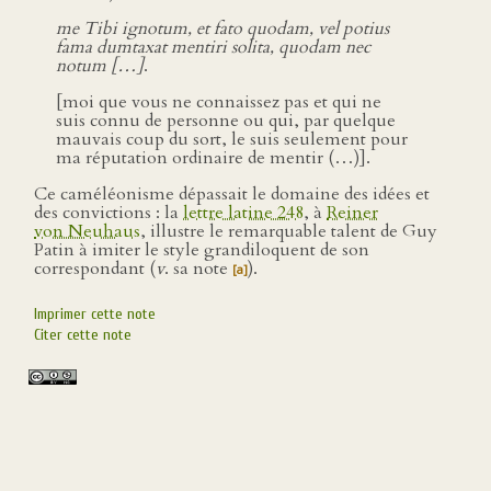
me Tibi ignotum, et fato quodam, vel potius
fama dumtaxat mentiri solita, quodam nec
notum […]
.
[moi que vous ne connaissez pas et qui ne
suis connu de personne ou qui, par quelque
mauvais coup du sort, le suis seulement pour
ma réputation ordinaire de mentir (…)].
Ce caméléonisme dépassait le domaine des idées et
des convictions : la
lettre latine 248
, à
Reiner
von Neuhaus
, illustre le remarquable talent de Guy
Patin à imiter le style grandiloquent de son
correspondant (
v
. sa note
).
[a]
Imprimer cette note
Citer cette note