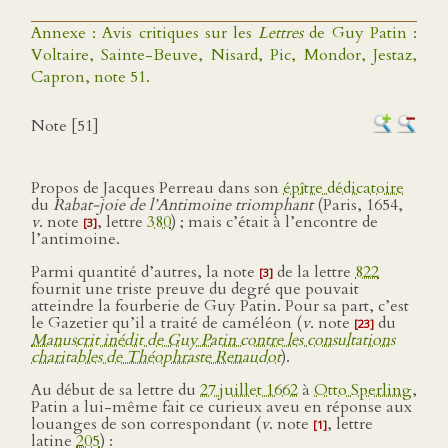
Annexe : Avis critiques sur les
Lettres
de Guy Patin :
Voltaire, Sainte-Beuve, Nisard, Pic, Mondor, Jestaz,
Capron, note 51.
Note [51]
Propos de Jacques Perreau dans son
épître dédicatoire
du
Rabat-joie de l’Antimoine triomphant
(Paris, 1654,
v
. note
, lettre
380
) ; mais c’était à l’encontre de
[3]
l’antimoine.
Parmi quantité d’autres, la note
de la lettre
822
[3]
fournit une triste preuve du degré que pouvait
atteindre la fourberie de Guy Patin. Pour sa part, c’est
le Gazetier qu’il a traité de caméléon (
v
. note
du
[23]
Manuscrit inédit de Guy Patin contre les consultations
charitables de Théophraste Renaudot
).
Au début de sa lettre du
27 juillet 1662
à
Otto Sperling
,
Patin a lui-même fait ce curieux aveu en réponse aux
louanges de son correspondant (
v
. note
, lettre
[1]
latine
205
) :