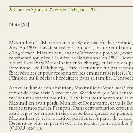
À Charles Spon, le 7 février 1648, note 54.
Note [54]
er
Maximilien
i
(Maximilian von Wittelsbach), dit le Grand,
Ans. En 1596, il avait succédé à son père, le duc Guillaum
d’Ingolstadt, Maximilien, avant d’arriver au pouvoir, avait
représenté son père à la diète de Ratisbonne en 1594. Deven
ajouté à ses États Mindelheim et Salzbourg, et été un des pré
Ferdinand
ii
de Habsbourg. Cette élection ne fut pas reconn
États révoltés et pour reconnaître ses éminents services, l’
l’Empire qu’il déclara héréditaire dans sa famille. L’emper
Arrivé au but de son ambition, Maximilien s’était laissé emp
venait de conquérir Albrecht von Waldstein (ou Wallenste
malheureusement pour lui, il avait eu pour adversaire le re
Maximilien avait perdu Munich et Donawerth, et vu la Bav
même temps par les Français. Dans cette situation critiqu
avait repris les armes, mais pour se faire écraser au printe
Maximilien de cette situation périlleuse. À partir de ce mome
Devenu de plus en plus dévot, il fonda un grand nombre d’ég
e
(G.D.U.
xix
s.).