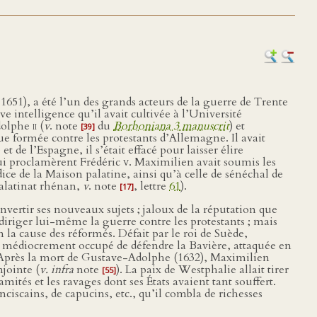
51), a été l’un des grands acteurs de la guerre de Trente
e intelligence qu’il avait cultivée à l’Université
odolphe
ii
(
v
. note
du
Borboniana 3 manuscrit
) et
[39]
ue formée contre les protestants d’Allemagne. Il avait
 de l’Espagne, il s’était effacé pour laisser élire
qui proclamèrent Frédéric
v.
Maximilien avait soumis les
dice de la Maison palatine, ainsi qu’à celle de sénéchal de
Palatinat rhénan,
v
. note
, lettre
61
).
[17]
nvertir ses nouveaux sujets ; jaloux de la réputation que
u diriger lui-même la guerre contre les protestants ; mais
la cause des réformés. Défait par le roi de Suède,
 médiocrement occupé de défendre la Bavière, attaquée en
. Après la mort de Gustave-Adolphe (1632), Maximilien
njointe (
v. infra
note
). La paix de Westphalie allait tirer
[55]
mités et les ravages dont ses États avaient tant souffert.
ciscains, de capucins, etc., qu’il combla de richesses