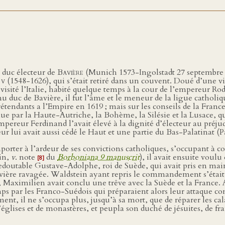
 duc électeur de
Bavière
(Munich 1573-Ingolstadt 27 septembre 16
e
v
(1548-1626), qui s’était retiré dans un couvent. Doué d’une viv
 visité l’Italie, habité quelque temps à la cour de l’empereur R
u duc de Bavière, il fut l’âme et le meneur de la ligue catholiq
tendants a l’Empire en 1619 ; mais sur les conseils de la France et
ue par la Haute-Autriche, la Bohème, la Silésie et la Lusace, 
empereur Ferdinand l’avait élevé à la dignité d’électeur au préju
eur lui avait aussi cédé le Haut et une partie du Bas-Palatinat (
orter à l’ardeur de ses convictions catholiques, s’occupant à co
in,
v
. note
du
Borboniana 9 manuscrit
), il avait ensuite voul
[8]
doutable Gustave-Adolphe, roi de Suède, qui avait pris en main 
ière ravagée. Waldstein ayant repris le commandement s’était
e, Maximilien avait conclu une trêve avec la Suède et la France
mps par les Franco-Suédois qui préparaient alors leur attaque co
nt, il ne s’occupa plus, jusqu’à sa mort, que de réparer les cala
lises et de monastères, et peupla son duché de jésuites, de fran