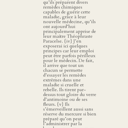
qu’ils préparent divers
remèdes chimiques
capables de guérir cette
maladie, grâce à leur
nouvelle médecine, qu’ils
ont aujourd’hui
principalement apprise de
leur maître Théophraste
Paracelse. {iv} J’en
exposerai ici quelques
principes car leur emploi
peut être parfois périlleux
pour le médecin. De fait,
il arrive que tout un
chacun se permette
d’essayer les remèdes
extrêmes dans une
maladie si cruelle et
rebelle. Ils tirent par-
dessus tout gloire du verre
d’antimoine ou de ses
fleurs. {v} Ils
s’émerveillent aussi sans
réserve du mercure si bien
préparé qu’on peut
l’administrer par la