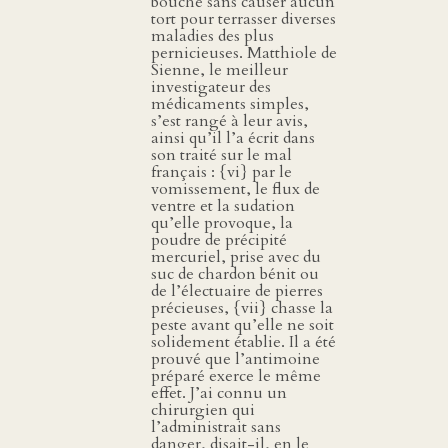
bouche sans causer aucun
tort pour terrasser diverses
maladies des plus
pernicieuses. Matthiole de
Sienne, le meilleur
investigateur des
médicaments simples,
s’est rangé à leur avis,
ainsi qu’il l’a écrit dans
son traité sur le mal
français : {vi} par le
vomissement, le flux de
ventre et la sudation
qu’elle provoque, la
poudre de précipité
mercuriel, prise avec du
suc de chardon bénit ou
de l’électuaire de pierres
précieuses, {vii} chasse la
peste avant qu’elle ne soit
solidement établie. Il a été
prouvé que l’antimoine
préparé exerce le même
effet. J’ai connu un
chirurgien qui
l’administrait sans
danger, disait-il, en le