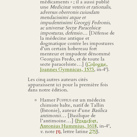
médicaments » ; il a aussi publié
une
Medicinæ veteris et rationalis,
adversus oberronis cuiusdam
mendacissimi atque et
impudentissimi Georgij Fedronis,
ac universæ Sectæ Paracelsicæ
imposturas, defensio…
[Défense de
la médecine antique et
dogmatique contre les impostures
d’un certain hobereau fort
menteur et impudent dénommé
Georgius Fredo, et de toute la
secte paracelsiste…] (
Cologne,
o
Ioannes Gymnicus, 1573
, in‑4
).
Les cinq autres auteurs cités
apparaissent ici pour la première fois
dans notre édition.
Hamer
Poppius
est un médecin
chimiste balte, natif de Tallin
(Estonie), auteur d’une
Basilica
antimonii…
[Basilique de
l’antimoine…] (
Francfort,
o
Antonius Hummius, 1618
, in‑4
,
v
. note
, lettre latine
279
).
[1]