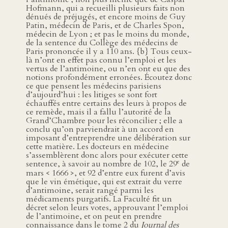
Hofmann, qui a recueilli plusieurs faits non
dénués de préjugés, et encore moins de Guy
Patin, médecin de Paris, et de Charles Spon,
médecin de Lyon ; et pas le moins du monde,
de la sentence du Collège des médecins de
Paris prononcée il y a 110 ans. {b} Tous ceux-
là n’ont en effet pas connu l’emploi et les
vertus de l’antimoine, ou n’en ont eu que des
notions profondément erronées. Écoutez donc
ce que pensent les médecins parisiens
d’aujourd’hui : les litiges se sont fort
échauffés entre certains des leurs à propos de
ce remède, mais il a fallu l’autorité de la
Grand’Chambre pour les réconcilier ; elle a
conclu qu’on parviendrait à un accord en
imposant d’entreprendre une délibération sur
cette matière. Les docteurs en médecine
s’assemblèrent donc alors pour exécuter cette
e
sentence, à savoir au nombre de 102, le 29
de
mars < 1666 >, et 92 d’entre eux furent d’avis
que le vin émétique, qui est extrait du verre
d’antimoine, serait rangé parmi les
médicaments purgatifs. La Faculté fit un
décret selon leurs votes, approuvant l’emploi
de l’antimoine, et on peut en prendre
connaissance dans le tome 2 du
Journal des