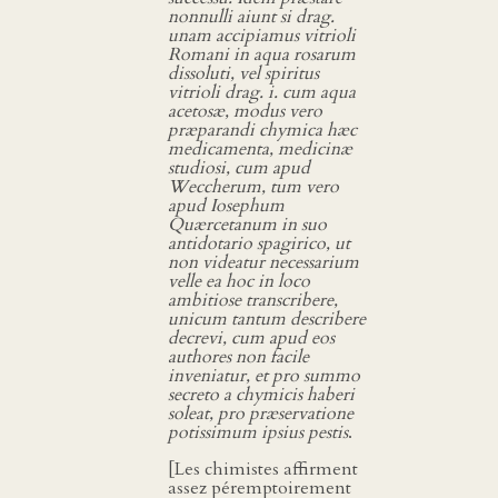
nonnulli aiunt si drag.
unam accipiamus vitrioli
Romani in aqua rosarum
dissoluti, vel spiritus
vitrioli drag. i. cum aqua
acetosæ, modus vero
præparandi chymica hæc
medicamenta, medicinæ
studiosi, cum apud
Weccherum, tum vero
apud Iosephum
Quærcetanum in suo
antidotario spagirico, ut
non videatur necessarium
velle ea hoc in loco
ambitiose transcribere,
unicum tantum describere
decrevi, cum apud eos
authores non facile
inveniatur, et pro summo
secreto a chymicis haberi
soleat, pro præservatione
potissimum ipsius pestis
.
[Les chimistes affirment
assez péremptoirement