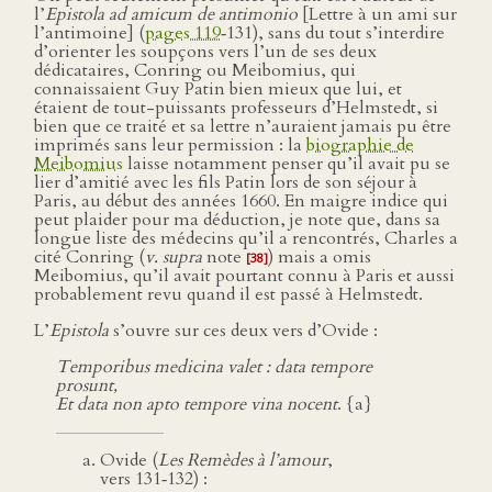
l’
Epistola ad amicum de antimonio
[Lettre à un ami sur
l’antimoine] (
pages 119
‑131), sans du tout s’interdire
d’orienter les soupçons vers l’un de ses deux
dédicataires, Conring ou Meibomius, qui
connaissaient Guy Patin bien mieux que lui, et
étaient de tout-puissants professeurs d’Helmstedt, si
bien que ce traité et sa lettre n’auraient jamais pu être
imprimés sans leur permission : la
biographie de
Meibomius
laisse notamment penser qu’il avait pu se
lier d’amitié avec les fils Patin lors de son séjour à
Paris, au début des années 1660. En maigre indice qui
peut plaider pour ma déduction, je note que, dans sa
longue liste des médecins qu’il a rencontrés, Charles a
cité Conring (
v. supra
note
) mais a omis
[38]
Meibomius, qu’il avait pourtant connu à Paris et aussi
probablement revu quand il est passé à Helmstedt.
L’
Epistola
s’ouvre sur ces deux vers d’Ovide :
Temporibus medicina valet : data tempore
prosunt,
Et data non apto tempore vina nocent
. {a}
Ovide (
Les Remèdes à l’amour
,
vers 131‑132) :