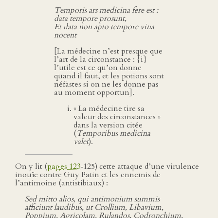
Temporis ars medicina fere est :
data tempore prosunt,
Et data non apto tempore vina
nocent
[La médecine n’est presque que
l’art de la circonstance : {i}
l’utile est ce qu’on donne
quand il faut, et les potions sont
néfastes si on ne les donne pas
au moment opportun].
« La médecine tire sa
valeur des circonstances »
dans la version citée
(
Temporibus medicina
valet
).
On y lit (
pages 123
‑125) cette attaque d’une virulence
inouïe contre Guy Patin et les ennemis de
l’antimoine (antistibiaux) :
Sed mitto alios, qui antimonium summis
afficiunt laudibus, ut Crollium, Libavium,
Poppium, Agricolam, Rulandos, Codronchium,