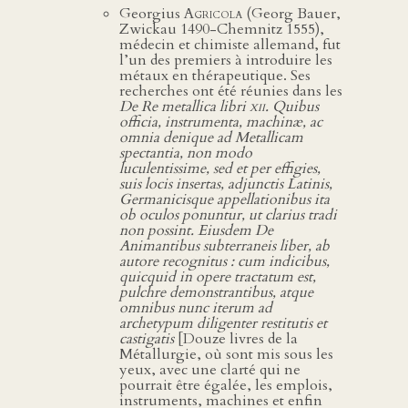
Georgius
Agricola
(Georg Bauer,
Zwickau 1490-Chemnitz 1555),
médecin et chimiste allemand, fut
l’un des premiers à introduire les
métaux en thérapeutique. Ses
recherches ont été réunies dans les
De Re metallica libri
xii
. Quibus
officia, instrumenta, machinæ, ac
omnia denique ad Metallicam
spectantia, non modo
luculentissime, sed et per effigies,
suis locis insertas, adjunctis Latinis,
Germanicisque appellationibus ita
ob oculos ponuntur, ut clarius tradi
non possint. Eiusdem De
Animantibus subterraneis liber, ab
autore recognitus : cum indicibus,
quicquid in opere tractatum est,
pulchre demonstrantibus, atque
omnibus nunc iterum ad
archetypum diligenter restitutis et
castigatis
[Douze livres de la
Métallurgie, où sont mis sous les
yeux, avec une clarté qui ne
pourrait être égalée, les emplois,
instruments, machines et enfin