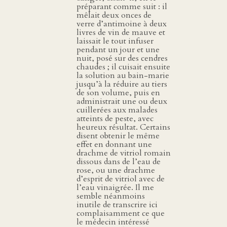
préparant comme suit : il
mêlait deux onces de
verre d’antimoine à deux
livres de vin de mauve et
laissait le tout infuser
pendant un jour et une
nuit, posé sur des cendres
chaudes ; il cuisait ensuite
la solution au bain-marie
jusqu’à la réduire au tiers
de son volume, puis en
administrait une ou deux
cuillerées aux malades
atteints de peste, avec
heureux résultat. Certains
disent obtenir le même
effet en donnant une
drachme de vitriol romain
dissous dans de l’eau de
rose, ou une drachme
d’esprit de vitriol avec de
l’eau vinaigrée. Il me
semble néanmoins
inutile de transcrire ici
complaisamment ce que
le médecin intéressé