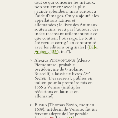
tout ce qui concerne les métaux,
non seulement avec la plus
grande splendeur, mais surtout à
l’aide d’images. On y a ajouté : les
appellations latines et
allemandes ; le livre des Animaux
souterrains, revu par l’auteur ; des
index recensant utilement tout ce
que contient l’ouvrage. Le tout a
été revu et corrigé en conformité
avec les éditions originales] (
Bâle,
o
Froben, 1556
, in‑f
).
Alexius
Pedemontanus
(Alesso
Piemontese, probable
pseudonyme de Girolamo
Ruscelli) a laissé six livres
De’
Secreti
[Des secrets], publiés en
italien pour la première fois en
1555 à Venise (multiples
rééditions en latin et en
allemand).
Bovius
(Thomas Bovio, mort en
1609), médecin de Vérone, fut un
fervent adepte de l’or potable