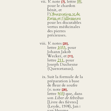
V
. note
, lettre
99
,
[7]
pour le chardon
bénit, et
l’
Observation
vi
de
Patin et Gillemeau
pour les discutables
vertus médicinales
des pierres
précieuses.
V
. notes
,
[20]
lettre
1033
, pour
Johann Jakob
Wecker, et
,
[11]
lettre
211
, pour
Joseph Duchesne
(Quercetanus).
Suit la formule de la
préparation à base
de fleur de soufre
(
v
. note
,
[28]
lettre
503
) que, dans
son
Liber de febribus
[Livre des fièvres]
(Leyde, 1598), Jan
i
van Heurne