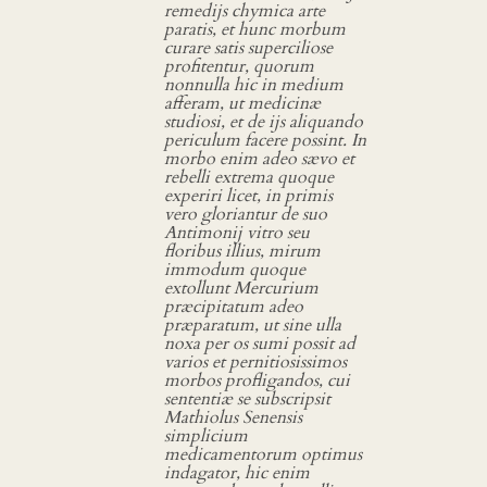
remedijs chymica arte
paratis, et hunc morbum
curare satis superciliose
profitentur, quorum
nonnulla hic in medium
afferam, ut medicinæ
studiosi, et de ijs aliquando
periculum facere possint. In
morbo enim adeo sævo et
rebelli extrema quoque
experiri licet, in primis
vero gloriantur de suo
Antimonij vitro seu
floribus illius, mirum
immodum quoque
extollunt Mercurium
præcipitatum adeo
præparatum, ut sine ulla
noxa per os sumi possit ad
varios et pernitiosissimos
morbos profligandos, cui
sententiæ se subscripsit
Mathiolus Senensis
simplicium
medicamentorum optimus
indagator, hic enim