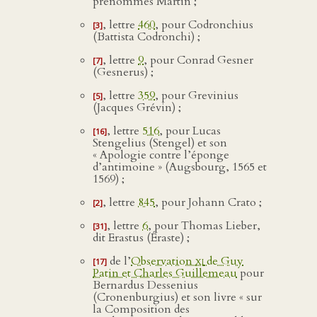
prénommés Martin ;
, lettre
460
, pour Codronchius
[3]
(Battista Codronchi) ;
, lettre
9
, pour Conrad Gesner
[7]
(Gesnerus) ;
, lettre
359
, pour Grevinius
[5]
(Jacques Grévin) ;
, lettre
516
, pour Lucas
[16]
Stengelius (Stengel) et son
« Apologie contre l’éponge
d’antimoine » (Augsbourg, 1565 et
1569) ;
, lettre
845
, pour Johann Crato ;
[2]
, lettre
6
, pour Thomas Lieber,
[31]
dit Erastus (Éraste) ;
de l’
Observation
xi
de Guy
[17]
Patin et Charles Guillemeau
pour
Bernardus Dessenius
(Cronenburgius) et son livre « sur
la Composition des