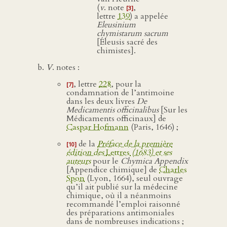
(
v
. note
,
[3]
lettre
139
) a appelée
Eleusinium
chymistarum sacrum
[Éleusis sacré des
chimistes].
V
. notes :
, lettre
228
, pour la
[7]
condamnation de l’antimoine
dans les deux livres
De
Medicamentis officinalibus
[Sur les
Médicaments officinaux] de
Caspar Hofmann
(Paris, 1646) ;
de la
Préface de la première
[10]
édition des
Lettres
(1683) et ses
auteurs
pour le
Chymica Appendix
[Appendice chimique] de
Charles
Spon
(Lyon, 1664), seul ouvrage
qu’il ait publié sur la médecine
chimique, où il a néanmoins
recommandé l’emploi raisonné
des préparations antimoniales
dans de nombreuses indications ;