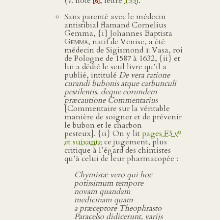
(
v
. note
, lettre
155
).
[6]
Sans parenté avec le médecin
antistibial flamand Cornelius
Gemma, {i} Johannes Baptista
Gemma
, natif de Venise, a été
médecin de Sigismond
iii
Vasa, roi
de Pologne de 1587 à 1632, {ii} et
lui a dédié le seul livre qu’il a
publié, intitulé
De vera ratione
curandi bubonis atque carbunculi
pestilentis, deque eorundem
præcautione Commentarius
[Commentaire sur la véritable
manière de soigner et de prévenir
le bubon et le charbon
o
pesteux]. {ii} On y lit
pages F3 v
et suivante
ce jugement, plus
critique à l’égard des chimistes
qu’à celui de leur pharmacopée :
Chymistæ vero qui hoc
potissimum tempore
novam quandam
medicinam quam
a præceptore Theophrasto
Paracelso didicerunt, varijs