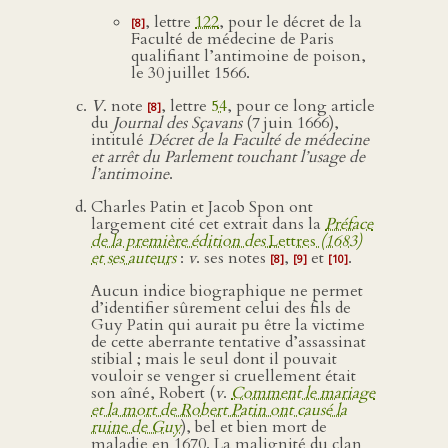
, lettre
122
, pour le décret de la
[8]
Faculté de médecine de Paris
qualifiant l’antimoine de poison,
le 30 juillet 1566.
V
. note
, lettre
54
, pour ce long article
[8]
du
Journal des Sçavans
(7 juin 1666),
intitulé
Décret de la Faculté de médecine
et arrêt du Parlement touchant l’usage de
l’antimoine
.
Charles Patin et Jacob Spon ont
largement cité cet extrait dans la
Préface
de la première édition des
Lettres
(1683)
et ses auteurs
:
v
. ses notes
,
et
.
[8]
[9]
[10]
Aucun indice biographique ne permet
d’identifier sûrement celui des fils de
Guy Patin qui aurait pu être la victime
de cette aberrante tentative d’assassinat
stibial ; mais le seul dont il pouvait
vouloir se venger si cruellement était
son aîné, Robert (
v
.
Comment le mariage
et la mort de Robert Patin ont causé la
ruine de Guy
), bel et bien mort de
maladie en 1670. La malignité du clan