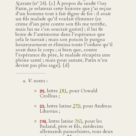
o
Sçavans
(n
24). {c} À propos du susdit Guy
Patin, je relaterai cette histoire que j’ai reçue
d’un homme tout à fait digne de foi : il avait
un fils malade qu’il voulait éliminer (ce
crime d’un père contre son fils me terrifie,
mais lui ne s’en souciait guère) ; il lui fit
boire de l’antimoine dans l’espérance que
cela le tuerait ; mais son poison le purgea
heureusement et élimina toute l’ordure qu’il
avait dans le corps ; si bien que, contre
l’espérance du père, le malade récupéra une
pleine santé ; mais pour autant, Patin n’en
devint pas plus sage]. {d}
V
. notes :
, lettre
181
, pour Oswald
[9]
Crollius ;
, lettre latine
279
, pour Andreas
[2]
Libavius ;
, lettre latine
763
, pour les
[16]
Ruland, père et fils, médecins
allemands paracelsistes, tous deux