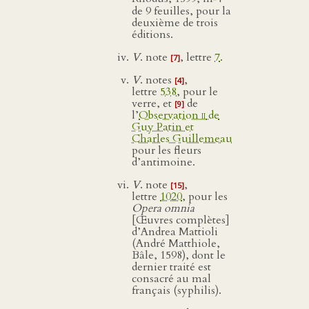
de 9 feuilles, pour la
deuxième de trois
éditions.
V
. note
, lettre
7
.
[7]
V
. notes
,
[4]
lettre
538
, pour le
verre, et
de
[9]
l’
Observation
ii
de
Guy Patin et
Charles Guillemeau
pour les fleurs
d’antimoine.
V
. note
,
[15]
lettre
1020
, pour les
Opera omnia
[Œuvres complètes]
d’Andrea Mattioli
(André Matthiole,
Bâle, 1598), dont le
dernier traité est
consacré au mal
français (syphilis).