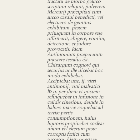
tractatu de morbo gallico
scriptum reliquit, pulverem
Mercurij præcipitati cum
succo cardui benedicti, vel
electuaro de gemmis
exhibitum, pestem
priusquam in corpore sese
offirmarit, abigere, vomitu,
deiectione, et sudore
provocatis. Idem
Antimonium præparatum
præstare testatus est.
Chirurgum cognovi qui
securius ut ille dicebat hoc
modo exhibebat.
Accipiebat unc. ij. vitri
antimonij, vini malvatici
℔ ij. per diem et noctem
relinquebat in infusione in
calidis cineribus, deinde in
balneo mariæ coquebat ad
tertiæ partis
consumptionem, huius
liquoris propinabat coclear
unum vel alterum peste
correptis fœlici cum
successu. Idem præstare