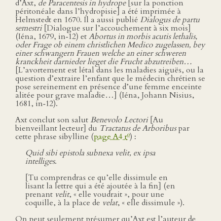
d’Axt,
de Paracentesis in hydrope
[sur la ponction
péritonéale dans l’hydropisie] a été imprimée à
Helmstedt en 1670. Il a aussi publié
Dialogus de partu
semestri
[Dialogue sur l’accouchement à six mois]
(Iéna, 1679, in‑12) et
Abortus in morbis acutis lethalis,
oder Frage ob einem christlichen Medico zugelassen, bey
einer schwangern Frauen welche an einer schweren
kranckheit darnieder lieget die Frucht abzutreiben…
[L’avortement est létal dans les maladies aiguës, ou la
question d’extraire l’enfant que le médecin chrétien se
pose sereinement en présence d’une femme enceinte
alitée pour grave maladie…] (Iéna, Johann Nisius,
1681, in‑12).
Axt conclut son salut
Benevolo Lectori
[Au
bienveillant lecteur] du
Tractatus de Arboribus
par
o
cette phrase sibylline (
page A4 r
) :
Quid sibi epistola subnexa velit, ex ipsa
intelliges
.
[Tu comprendras ce qu’elle dissimule en
lisant la lettre qui a été ajoutée à la fin] (en
prenant
velit
, « elle voudrait », pour une
coquille, à la place de
velat
, « elle dissimule »).
On peut seulement présumer qu’Axt est l’auteur de