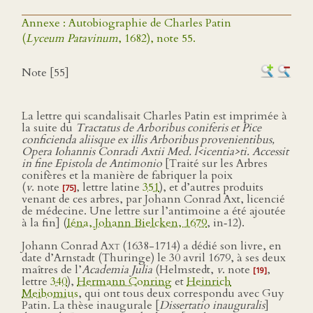
Annexe : Autobiographie de Charles Patin
(
Lyceum Patavinum
, 1682), note 55.
Note [55]
La lettre qui scandalisait Charles Patin est imprimée à
la suite du
Tractatus de Arboribus coniferis et Pice
conficienda aliisque ex illis Arboribus provenientibus,
Opera Iohannis Conradi Axtii Med. l<icentia>ti. Accessit
in fine Epistola de Antimonio
[Traité sur les Arbres
conifères et la manière de fabriquer la poix
(
v
. note
, lettre latine
351
), et d’autres produits
[75]
venant de ces arbres, par Johann Conrad Axt, licencié
de médecine. Une lettre sur l’antimoine a été ajoutée
à la fin] (
Iéna, Johann Bielcken, 1679
, in‑12).
Johann Conrad
Axt
(1638-1714) a dédié son livre, en
date d’Arnstadt (Thuringe) le 30 avril 1679, à ses deux
maîtres de l’
Academia Julia
(Helmstedt,
v
. note
,
[19]
lettre
340
),
Hermann Conring
et
Heinrich
Meibomius
, qui ont tous deux correspondu avec Guy
Patin. La thèse inaugurale [
Dissertatio inauguralis
]