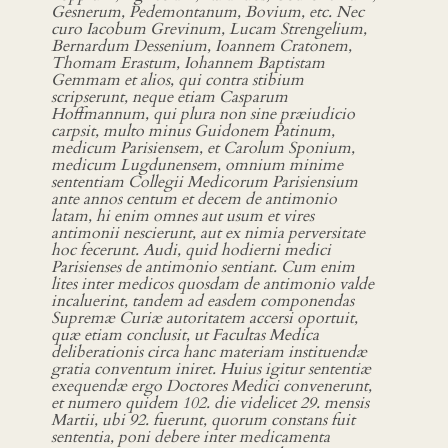
Gesnerum, Pedemontanum, Bovium, etc. Nec
curo Iacobum Grevinum, Lucam Strengelium,
Bernardum Dessenium, Ioannem Cratonem,
Thomam Erastum, Iohannem Baptistam
Gemmam et alios, qui contra stibium
scripserunt, neque etiam Casparum
Hoffmannum, qui plura non sine præiudicio
carpsit, multo minus Guidonem Patinum,
medicum Parisiensem, et Carolum Sponium,
medicum Lugdunensem, omnium minime
sententiam Collegii Medicorum Parisiensium
ante annos centum et decem de antimonio
latam, hi enim omnes aut usum et vires
antimonii nescierunt, aut ex nimia perversitate
hoc fecerunt. Audi, quid hodierni medici
Parisienses de antimonio sentiant. Cum enim
lites inter medicos quosdam de antimonio valde
incaluerint, tandem ad easdem componendas
Supremæ Curiæ autoritatem accersi oportuit,
quæ etiam conclusit, ut Facultas Medica
deliberationis circa hanc materiam instituendæ
gratia conventum iniret. Huius igitur sententiæ
exequendæ ergo Doctores Medici convenerunt,
et numero quidem 102. die videlicet 29. mensis
Martii, ubi 92. fuerunt, quorum constans fuit
sententia, poni debere inter medicamenta