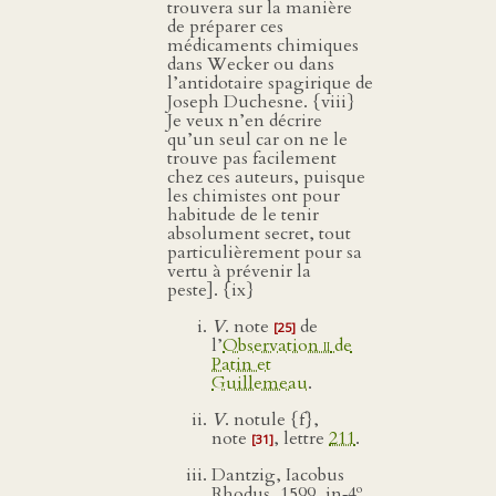
trouvera sur la manière
de préparer ces
médicaments chimiques
dans Wecker ou dans
l’antidotaire spagirique de
Joseph Duchesne. {viii}
Je veux n’en décrire
qu’un seul car on ne le
trouve pas facilement
chez ces auteurs, puisque
les chimistes ont pour
habitude de le tenir
absolument secret, tout
particulièrement pour sa
vertu à prévenir la
peste]. {ix}
V
. note
de
[25]
l’
Observation
ii
de
Patin et
Guillemeau
.
V
. notule {f},
note
, lettre
211
.
[31]
Dantzig, Iacobus
o
Rhodus, 1599, in‑4