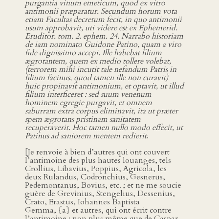
purgantia vinum emeticum, quod ex vitro
antimonii præparatur. Secundum horum vota
etiam Facultas decretum fecit, in quo antimonii
usum approbavit, uti videre est ex Ephemerid.
Eruditor. tom. 2. ephem. 24. Narrabo historiam
de iam nominato Guidone Patino, quam a viro
fide dignissimo accepi. Ille habebat filium
ægrotantem, quem ex medio tollere volebat,
(terrorem mihi incutit tale nefandum Patris in
filium facinus, quod tamen ille non curavit)
huic propinavit antimonium, et optavit, ut illud
filium interficeret : sed suum venenum
hominem egregie purgavit, et omnem
saburram extra corpus eliminavit, ita ut præter
spem ægrotans pristinam sanitatem
recuperaverit. Hoc tamen nullo modo effecit, ut
Patinus ad saniorem mentem redierit
.
[Je renvoie à bien d’autres qui ont couvert
l’antimoine des plus hautes louanges, tels
Crollius, Libavius, Poppius, Agricola, les
deux Rulandus, Codronchius, Gesnerus,
Pedemontanus, Bovius, etc. ; et ne me soucie
guère de Grevinius, Stengelius, Dessenius,
Crato, Erastus, Iohannes Baptista
Gemma, {a} et autres, qui ont écrit contre
l’antimoine ; non plus même que de Caspar