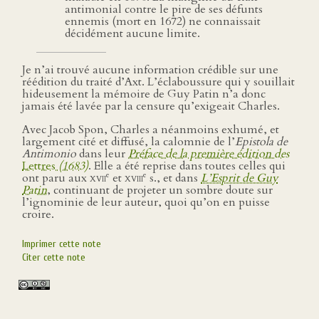
antimonial contre le pire de ses défunts
ennemis (mort en 1672) ne connaissait
décidément aucune limite.
Je n’ai trouvé aucune information crédible sur une
réédition du traité d’Axt. L’éclaboussure qui y souillait
hideusement la mémoire de Guy Patin n’a donc
jamais été lavée par la censure qu’exigeait Charles.
Avec Jacob Spon, Charles a néanmoins exhumé, et
largement cité et diffusé, la calomnie de l’
Epistola de
Antimonio
dans leur
Préface de la première édition des
Lettres
(1683)
. Elle a été reprise dans toutes celles qui
e
e
ont paru aux
xvii
et
xviii
s., et dans
L’Esprit de Guy
Patin
, continuant de projeter un sombre doute sur
l’ignominie de leur auteur, quoi qu’on en puisse
croire.
Imprimer cette note
Citer cette note