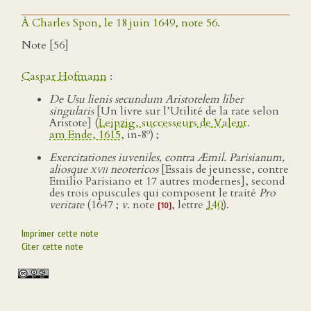
À Charles Spon, le 18 juin 1649, note 56.
Note [56]
Caspar Hofmann
:
De Usu lienis secundum Aristotelem liber
singularis
[Un livre sur l’Utilité de la rate selon
Aristote] (
Leipzig, successeurs de Valent.
o
am Ende, 1615
, in‑8
) ;
Exercitationes iuveniles, contra Æmil. Parisianum,
aliosque
xvii
neotericos
[Essais de jeunesse, contre
Emilio Parisiano et 17 autres modernes], second
des trois opuscules qui composent le traité
Pro
veritate
(1647 ;
v
. note
, lettre
140
).
[10]
Imprimer cette note
Citer cette note