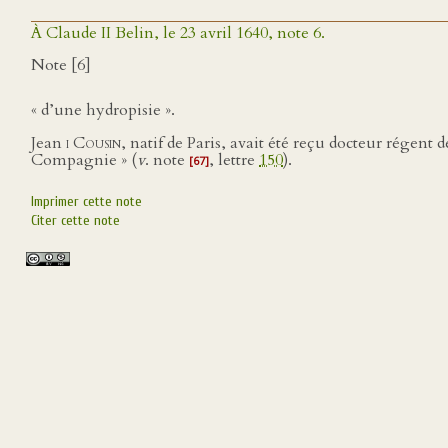
À Claude II Belin, le 23 avril 1640, note 6.
Note [6]
« d’une hydropisie ».
Jean
i Cousin
, natif de Paris, avait été reçu docteur régent
Compagnie » (
v
. note
, lettre
150
).
[67]
Imprimer cette note
Citer cette note