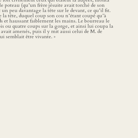
é fort civilement ceux qui étaient là auprès, monta
le poteau (qu’un frère jésuite avait torché de son
 un peu davantage la tête sur le devant, ce qu’il fit.
e la tête, duquel coup son cou n’étant coupé qu’à
ds et haussant faiblement les mains. Le bourreau le
is ou quatre coups sur la gorge, et ainsi lui coupa la
avait amenés, puis il y mit aussi celui de M. de
i semblait être vivante. »