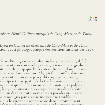
 Messieurs Henri Coiffier, marquis de Cinq-Mars, et de Thou,
e de Lyon en la mort de Messieurs de Cinq-Mars et de Thou,
tion quasi photographique des derniers instants des deux
 levé d’une grande résolution les yeux au ciel, il {a}
oprement son cou sur le poteau, tenant le visage droit
 attendit le coup que l’exécuteur lui vint donner assez
sa une voix forte comme
Ah
, qui fut étouffée dans son
nt pas entièrement séparée du corps par ce coup,
on couperet une partie de la trachée-artère et la peau
neusement qu’elle fit encore un demi-tour et palpita
ud, les yeux ouverts. Son corps demeura droit contre le
uvrit d’un drap et mit son manteau par-dessus. La tête
 ne témoigna jamais aucune peur ni trouble, ni
x qui le virent en sont encore dans l’étonnement.