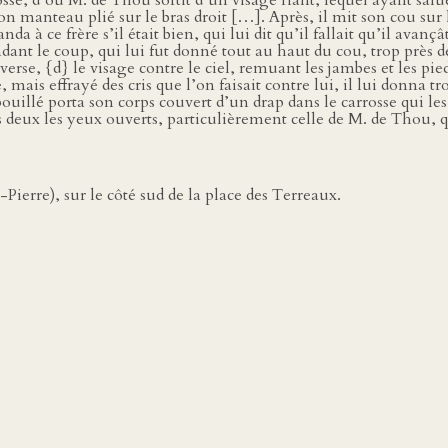
sse, d’où M. de Thou sortit d’un visage riant, lequel ayant salu
n manteau plié sur le bras droit […]. Après, il mit son cou sur 
 à ce frère s’il était bien, qui lui dit qu’il fallait qu’il avançât
ant le coup, qui lui fut donné tout au haut du cou, trop près d
erse, {d} le visage contre le ciel, remuant les jambes et les pie
ais effrayé des cris que l’on faisait contre lui, il lui donna tro
uillé porta son corps couvert d’un drap dans le carrosse qui les 
s deux les yeux ouverts, particulièrement celle de M. de Thou, qu
ierre), sur le côté sud de la place des Terreaux.