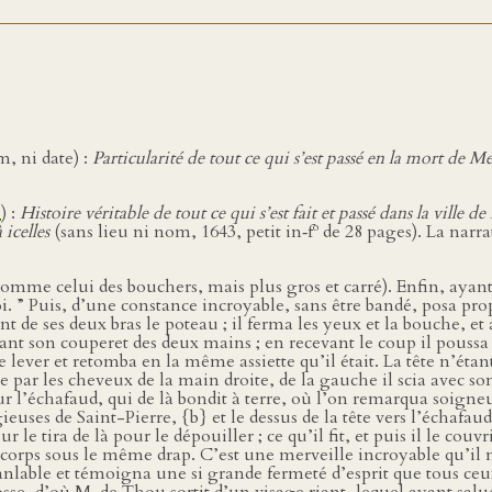
, ni date) :
Particularité de tout ce qui s’est passé en la mort de
1
) :
Histoire véritable de tout ce qui s’est fait et passé dans la vill
o
 icelles
(sans lieu ni nom, 1643, petit in‑f
de 28 pages). La narra
t comme celui des bouchers, mais plus gros et carré). Enfin, ayant
oi. ” Puis, d’une constance incroyable, sans être bandé, posa pr
t de ses deux bras le poteau ; il ferma les yeux et la bouche, et
ant son couperet des deux mains ; en recevant le coup il pous
 lever et retomba en la même assiette qu’il était. La tête n’éta
ête par les cheveux de la main droite, de la gauche il scia avec s
e sur l’échafaud, qui de là bondit à terre, où l’on remarqua soig
gieuses de Saint-Pierre, {b} et le dessus de la tête vers l’échafa
 le tira de là pour le dépouiller ; ce qu’il fit, et puis il le co
u corps sous le même drap. C’est une merveille incroyable qu’il
nlable et témoigna une si grande fermeté d’esprit que tous ceu