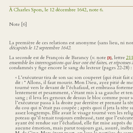
À Charles Spon, le 12 décembre 1642, note 6.
Note [6]
La première de ces relations est anonyme (sans lieu, ni nom
décapités le 12 septembre 1642
.
La seconde est de François de Barancy (
v
. note
, lettre
21
[3]
ensemble les interrogations qui leur ont été faites, et réponses à
condamnés y fige encore le sang du lecteur (pages 22‑28) :
« L’exécuteur tira de son sac son couperet (qui était fai
dit : “ Allons, il faut mourir. Mon Dieu, ayez pitié de m
tourné vers le devant de l’échafaud, et embrassa fortemen
lentement et pesamment, s’étant mis à sa gauche et ten
sang ; il leva les genoux de dessus le bloc comme pour se
l’exécuteur passa à la droite par derrière et prenant la t
du cou qui n’était pas coupée ; après quoi il jeta la têt
assez longtemps. Elle avait le visage tourné vers les reli
poteau qu’il tenait toujours embrassé, tant que l’exécuteur
ayant été rendue sur l’échafaud, elle fut mise auprès d
aucune émotion, mais parut toujours gai, assuré, inébra