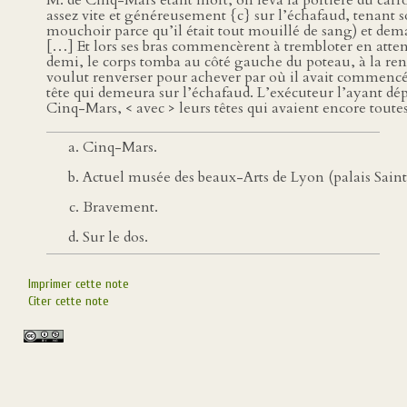
M. de Cinq-Mars étant mort, on leva la portière du carro
assez vite et généreusement {c} sur l’échafaud, tenant so
mouchoir parce qu’il était tout mouillé de sang) et demanda
[…] Et lors ses bras commencèrent à trembloter en attend
demi, le corps tomba au côté gauche du poteau, à la renv
voulut renverser pour achever par où il avait commencé, m
tête qui demeura sur l’échafaud. L’exécuteur l’ayant dépo
Cinq-Mars, < avec > leurs têtes qui avaient encore toute
Cinq-Mars.
Actuel musée des beaux-Arts de Lyon (palais Saint-P
Bravement.
Sur le dos.
Imprimer cette note
Citer cette note