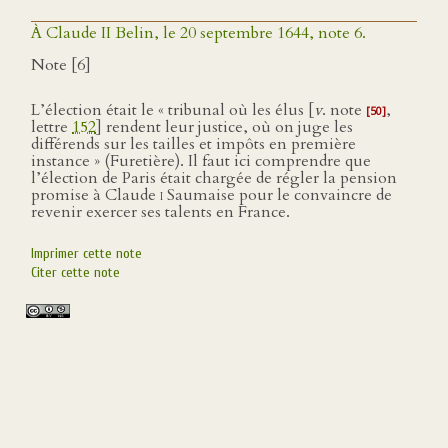
À Claude II Belin, le 20 septembre 1644, note 6.
Note [6]
L’élection était le « tribunal où les élus [
v
. note
,
[50]
lettre
152
] rendent leur justice, où on juge les
différends sur les tailles et impôts en première
instance » (Furetière). Il faut ici comprendre que
l’élection de Paris était chargée de régler la pension
promise à Claude
i
Saumaise pour le convaincre de
revenir exercer ses talents en France.
Imprimer cette note
Citer cette note