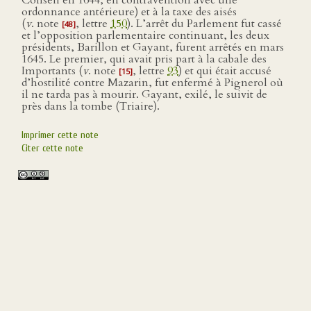
Conseil en 1644, en contravention avec une
ordonnance antérieure) et à la taxe des aisés
(
v
. note
, lettre
150
). L’arrêt du Parlement fut cassé
[48]
et l’opposition parlementaire continuant, les deux
présidents, Barillon et Gayant, furent arrêtés en mars
1645. Le premier, qui avait pris part à la cabale des
Importants (
v
. note
, lettre
93
) et qui était accusé
[15]
d’hostilité contre Mazarin, fut enfermé à Pignerol où
il ne tarda pas à mourir. Gayant, exilé, le suivit de
près dans la tombe (Triaire).
Imprimer cette note
Citer cette note