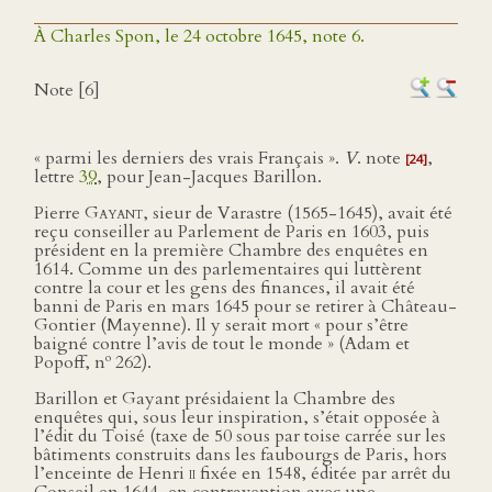
À Charles Spon, le 24 octobre 1645, note 6.
Note [6]
« parmi les derniers des vrais Français ».
V
. note
,
[24]
lettre
39
, pour Jean-Jacques Barillon.
Pierre
Gayant
, sieur de Varastre (1565-1645), avait été
reçu conseiller au Parlement de Paris en 1603, puis
président en la première Chambre des enquêtes en
1614. Comme un des parlementaires qui luttèrent
contre la cour et les gens des finances, il avait été
banni de Paris en mars 1645 pour se retirer à Château-
Gontier (Mayenne). Il y serait mort « pour s’être
baigné contre l’avis de tout le monde » (Adam et
o
Popoff, n
262).
Barillon et Gayant présidaient la Chambre des
enquêtes qui, sous leur inspiration, s’était opposée à
l’édit du Toisé (taxe de 50 sous par toise carrée sur les
bâtiments construits dans les faubourgs de Paris, hors
l’enceinte de Henri
ii
fixée en 1548, éditée par arrêt du